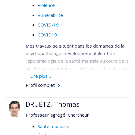
Violence
Vulnérabilité
COVID-19
COVID19
Mes travaux se situent dans les domaines de la
psychopathologie développementale et de
l’épidémiologie de la santé mentale au cours de la
vie. Mon programme de recherche est centré sur
l’étude de la transmission intergénérationnelle
Lire plus…
des facteurs de risque pour les problèmes de
Profil complet
santé mentale et l’efficacité de la prévention de
ces problèmes par des services périnataux et
DRUETZ, Thomas
préscolaires.
Professeur agrégé, Chercheur
Mon programme comprend deux axes de
recherche et un axe de transfert de
Santé mondiale
connaissances :