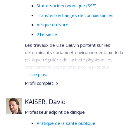
Statut socioéconomique (SSE)
Transfert/échanges de connaissances
Afrique du Nord
21e siècle
Les travaux de Lise Gauvin portent sur les
déterminants sociaux et environnementaux de la
pratique régulière de l’activité physique, les
interventions pour promouvoir la pratique
régulière de l’activité physique au niveau
Lire plus…
populationnel et les déterminants sociaux des
Profil complet
comportements alimentaires déviants.
Méthodologiquement, ses travaux empruntent
KAISER, David
des méthodes quantitatives et épidémiologiques
novatrices incluant l’analyse multi-niveaux,
Professeur adjoint de clinique
l’économétrie, l’observation sociale systématique
Pratique de la santé publique
et l’échantillonnage des expériences.