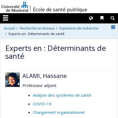
Passer
/
École de santé publique
au
contenu
Langues
Liens 
R
Menu
N
Accueil
Recherche et réseaux
Expertises de recherche
Experts en : Déterminants de santé
Experts en : Déterminants de
santé
ALAMI, Hassane
Professeur adjoint
Analyse des systèmes de santé
COVID-19
Changement organisationnel