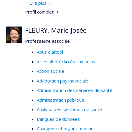
contrôle et d'élimination du paludisme (malaria),
Lire plus…
ainsi que sur les politiques pour améliorer la
Profil complet
couverture sanitaire universelle dans les pays à
faible revenu.
FLEURY, Marie-Josée
Professeure associée
Abus d'alcool
Accessibilité/Accès aux soins
Action sociale
Adaptation psychosociale
Administration des services de santé
Administration publique
Analyse des systèmes de santé
Banques de données
Changement organisationnel