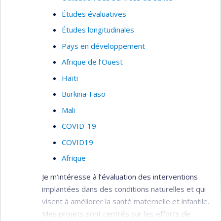
Santé des enfants
, Le
Groupe de Recherche sur
Études évaluatives
l'Inadaptation Psychosociale chez l'enfant
et le
Réseau Périnatologie
.
Études longitudinales
Pays en développement
Afrique de l’Ouest
Haïti
Burkina-Faso
Mali
COVID-19
COVID19
Afrique
Je m’intéresse à l’évaluation des interventions
implantées dans des conditions naturelles et qui
visent à améliorer la santé maternelle et infantile.
Mes projets sont centrés sur les efforts de