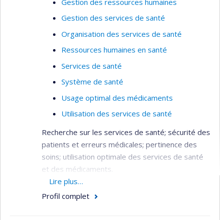
Gestion des ressources humaines
pérennité et mise à l’échelle.
Gestion des services de santé
Pour la liste complète de mes publications, voir
Organisation des services de santé
mon Google Scholar :
Ressources humaines en santé
https://scholar.google.fr/citations?
Services de santé
user=cbCBtRYAAAAJ&hl=fr&oi=ao)
Système de santé
Usage optimal des médicaments
Utilisation des services de santé
Recherche sur les services de santé; sécurité des
patients et erreurs médicales; pertinence des
soins; utilisation optimale des services de santé
et des médicaments.
Lire plus…
Domaine : Planification / Évaluation - Santé
Profil complet
publique / communautaire - Services de
santé