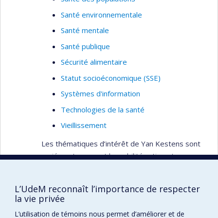
Santé environnementale
Santé mentale
Santé publique
Sécurité alimentaire
Statut socioéconomique (SSE)
Systèmes d'information
Technologies de la santé
Vieillissement
Les thématiques d’intérêt de Yan Kestens sont
variées et couvrent la mobilité active et
l’exposition aux risques, l’accessibilité aux
ressources, le rôle des environnements
L’UdeM reconnaît l’importance de respecter
alimentaires, le vieillissement et la santé mentale.
Lire plus…
la vie privée
Profil complet
Développement et application d’outils de
L’utilisation de témoins nous permet d’améliorer et de