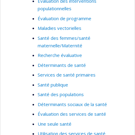
Évaluation des interventions
populationnelles
l’axe étiologie ayant pour objectif l’étude
des mécanismes bio-psycho-sociaux de
Évaluation de programme
transmission intergénérationnelle des
Maladies vectorielles
problèmes de santé mentale;
Santé des femmes/santé
l’axe prévention ayant pour objectif
maternelle/Maternité
l’identification des services périnataux et
Recherche évaluative
préscolaires qui sont les plus efficaces dans
la prévention des problèmes de santé
Déterminants de santé
mentale;
Services de santé primaires
l’axe transfert de connaissance ayant pour
Santé publique
objectif de diffuser les connaissances
Santé des populations
concernant les services périnataux et
préscolaires les plus efficaces afin
Déterminants sociaux de la santé
d’améliorer ces services.
Évaluation des services de santé
Je suis également directrice de trois groupes de
Une seule santé
recherche : l'
Observatoire pour l'Éducation et la
Utilisation des services de santé