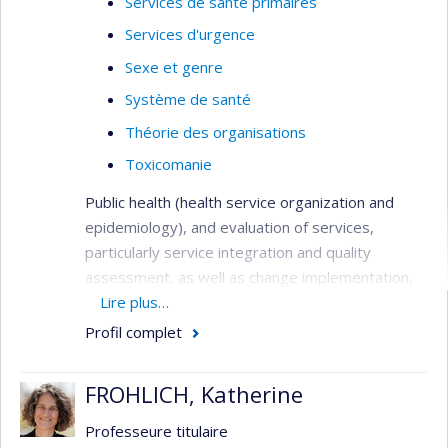
Services de santé primaires
Services d'urgence
Sexe et genre
Système de santé
Théorie des organisations
Toxicomanie
Public health (health service organization and
epidemiology), and evaluation of services,
particularly service integration and quality
assessment, as well as change implementation,
needs assessment, primary care services,
Lire plus…
service utilization, health systems analysis,
Profil complet
performance indicators, and patient outcomes.
Methods: quantitative (surveys, administrative
FROHLICH, Katherine
databases, outcome studies), qualitative (case
study designs, program evaluation), and mixed-
Professeure titulaire