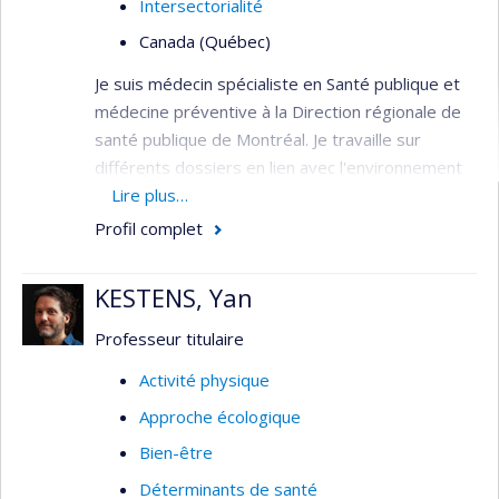
Intersectorialité
Canada (Québec)
Je suis médecin spécialiste en Santé publique et
médecine préventive à la Direction régionale de
santé publique de Montréal. Je travaille sur
différents dossiers en lien avec l'environnement
urbain et la santé, dont le logement, le bruit
Lire plus…
environnemental et la chaleur extrême. Je suis
Profil complet
directeur du programme de résidence en Santé
publique et médecine préventive à l'Université
KESTENS, Yan
McGill et professeur adjoint de clinique au
Département de médecine sociale et préventive
Professeur titulaire
de l'ESPUM et au Département d'épidémiologie,
Activité physique
biostatistiques et santé au travail de l'Université
Approche écologique
McGill.
Bien-être
Déterminants de santé