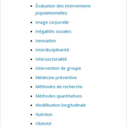
of services, best practices implementation,
Évaluation des interventions
needs assessment, service utilization, healthcare
populationnelles
system analysis, performance indicators, and
Image corporelle
patient outcomes
Inégalités sociales
Innovation
Interdisciplinarité
Intersectorialité
Intervention de groupe
Médecine préventive
Méthodes de recherche
Méthodes quantitatives
Modélisation longitudinale
Nutrition
Obésité