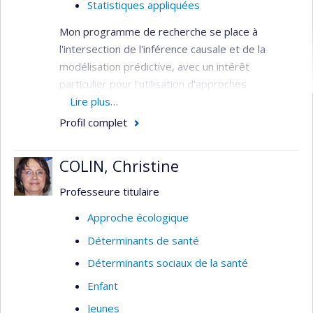
Statistiques appliquées
Mon programme de recherche se place à
l'intersection de l'inférence causale et de la
modélisation prédictive, avec un intérêt
particulier pour l'utilisation d'approches
d'apprentissage automatique ensemblistes. Au
Lire plus…
travers de mes différents projets de recherche,
Profil complet
j'ai entre autres développé un algorithme de
prédiction dynamique personnalisée en dialyse et
COLIN, Christine
un algorithme de vérification de la présupposition
causale de positivité. Plus largement, je
Professeure titulaire
m'intéresse aux analyses de survie, à la
Approche écologique
médiation, à la transportabilité et au transfert de
Déterminants de santé
connaissances interdisciplinaires.
Déterminants sociaux de la santé
Enfant
Jeunes