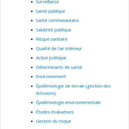
Surveillance
Son équipe étudie comment les différentes
Santé publique
caractéristiques des quartiers peuvent influencer
les habitudes de vie, quels aspects des
Santé communautaire
voisinages peuvent devenir des cibles
Salubrité publique
d’interventions de santé publique et comment
Risque sanitaire
ces interventions de santé publique peuvent
Qualité de l'air intérieur
changer les voisinages pour le mieux.
Action politique
Déterminants de santé
Environnement
Épidémiologie de terrain (gestion des
éclosions)
Épidémiologie environnementale
Études évaluatives
Gestion du risque