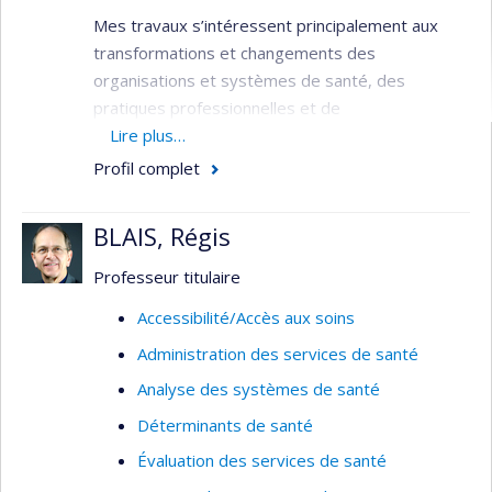
Mes travaux s’intéressent principalement aux
transformations et changements des
organisations et systèmes de santé, des
pratiques professionnelles et de
l'utilisation/consommation des services à la
Lire plus…
lumière des innovations et/ou enjeux (re)-
Profil complet
émergents : innovations dites de perturbatrices
et/ou de rupture (ex. thérapies géniques,
BLAIS, Régis
intelligence artificielle et autres technologies de
santé numérique), crises sanitaires (ex. COVID-
Professeur titulaire
19, résistance aux antimicrobiens, transition
Accessibilité/Accès aux soins
écologique).
Administration des services de santé
J’œuvre dans l’évaluation stratégique des projets
Analyse des systèmes de santé
innovants et complexes (ex. gouvernance,
institutionnalisation, dynamiques d’acteurs,
Déterminants de santé
enjeux de pouvoir, financement, entre autres) :
Évaluation des services de santé
implantation, conditions d'adoption et de succès,