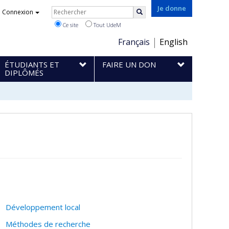
Rechercher
Je donne
Connexion
Rechercher
Ce site
Tout UdeM
Choix
Français
English
de
ÉTUDIANTS ET
FAIRE UN DON
la
DIPLÔMÉS
langue
Développement local
Méthodes de recherche