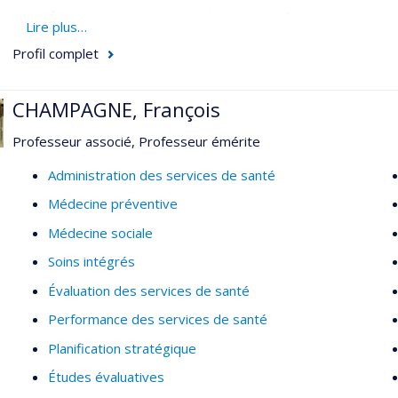
Étude de besoins de santé et de bien-être de personnes m
Lire plus…
Analyse de politiques publiques; gouvernance ancrée d
Profil complet
Sciences sociales de la santé, anthropologie médicale, sa
CHAMPAGNE, François
Réalités autochtones urbaines
Professeur associé, Professeur émérite
Administration des services de santé
Médecine préventive
Médecine sociale
Soins intégrés
Évaluation des services de santé
Performance des services de santé
Planification stratégique
Études évaluatives