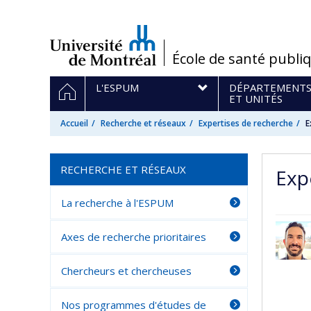
Passer
au
contenu
/
École de santé publi
Navigation
ACCUEIL
L'ESPUM
DÉPARTEMENT
principale
ET UNITÉS
Accueil
Recherche et réseaux
Expertises de recherche
E
RECHERCHE ET RÉSEAUX
Exp
La recherche à l'ESPUM
Axes de recherche prioritaires
Chercheurs et chercheuses
Nos programmes d'études de