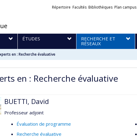
Liens
Répertoire
Facultés
Bibliothèques
Plan campus
externes
que
S
ÉTUDES
RECHERCHE ET
RÉSEAUX
xperts en : Recherche évaluative
erts en : Recherche évaluative
BUETTI, David
Professeur adjoint
Évaluation de programme
Recherche évaluative