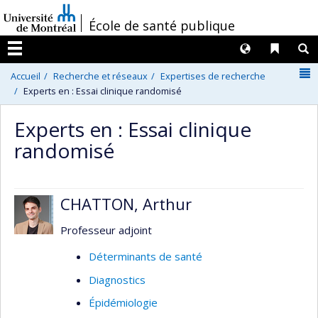
Passer
/
École de santé publique
au
contenu
Langues
Liens 
R
Menu
N
Accueil
Recherche et réseaux
Expertises de recherche
Experts en : Essai clinique randomisé
Experts en : Essai clinique
randomisé
CHATTON, Arthur
Professeur adjoint
Déterminants de santé
Diagnostics
Épidémiologie