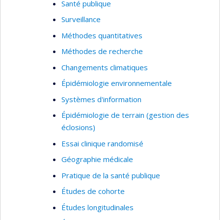
Santé publique
Asthme pédiatrique
Surveillance
Efficacité et profil de tolérance des
Méthodes quantitatives
interventions pour l’asthme pédiatrique
Méthodes de recherche
Élaboration d’instruments pour les enfants
asthmatiques d’âge préscolaire
Changements climatiques
Revues systématiques des essais
Épidémiologie environnementale
contrôlés randomisés
Systèmes d'information
Épidémiologie clinique (plan et méthodes)
Épidémiologie de terrain (gestion des
Transfert des connaissances
éclosions)
Essai clinique randomisé
Géographie médicale
Pratique de la santé publique
Études de cohorte
Études longitudinales