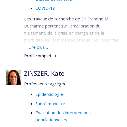
COVID-19
Les travaux de recherche de Dr Francine M.
Ducharme portent sur l'amélioration du
traitement, de la prise en charge et de la
morbidité de l'asthme pédiatrique. Ceci s’est fait
par le biais du développement d’instruments
Lire plus…
cliniques et de recherche spécifiques aux enfants,
Profil complet
des études testant des interventions éducatives
et médicamenteuses, les revues systématiques
ZINSZER, Kate
d’essais randomisés, la dissémination des lignes
directrices basées sur les preuves scientifiques
Professeure agrégée
et le développement d’interventions visant à
Épidémiologie
améliorer l’adhérence des professionnels de la
Santé mondiale
santé, les patients et leur famille aux lignes
directrices.
Évaluation des interventions
populationnelles
Intérêts de recherche