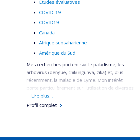
Études évaluatives
COVID-19
COVID19
Canada
Afrique subsaharienne
Amérique du Sud
Mes recherches portent sur le paludisme, les
arbovirus (dengue, chikungunya, zika) et, plus
récemment, la maladie de Lyme. Mon intérêt
porte particulièrement sur l’utilisation de diverses
sources de données pour mieux comprendre le
Lire plus…
profil épidémiologique des maladies en identifiant
Profil complet
les zones à risque / à haut risque et les
principaux facteurs de risque de maladie au
niveau populationnel. Je possède une grande
expérience dans l'utilisation des données