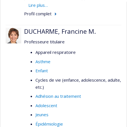
d'apprentissage automatique ensemblistes. Au
Lire plus…
travers de mes différents projets de recherche,
Profil complet
j'ai entre autres développé un algorithme de
prédiction dynamique personnalisée en dialyse et
DUCHARME, Francine M.
un algorithme de vérification de la présupposition
causale de positivité. Plus largement, je
Professeure titulaire
m'intéresse aux analyses de survie, à la
Appareil respiratoire
médiation, à la transportabilité et au transfert de
Asthme
connaissances interdisciplinaires.
Enfant
Cycles de vie (enfance, adolescence, adulte,
etc.)
Adhésion au traitement
Adolescent
Jeunes
Épidémiologie