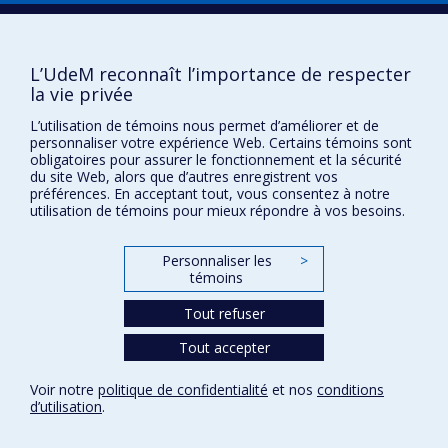
d’arbovirus fondée par une approche de
Boîte à outils
mobilisation communautaire à Fortaleza au Brésil.
Téléchargez les logos de l'ESPUM
L’UdeM reconnaît l’importance de respecter
2. Prévision des maladies infectieuses et
la vie privée
modélisation spatio-temporelle
L’utilisation de témoins nous permet d’améliorer et de
Je m’intéresse à l’application de méthodes de
personnaliser votre expérience Web. Certains témoins sont
obligatoires pour assurer le fonctionnement et la sécurité
prévisions et l’utilisation de flux de données pour
du site Web, alors que d’autres enregistrent vos
estimer les fardeaux de maladies, et plus
préférences. En acceptant tout, vous consentez à notre
récemment à l’exploration des méthodes
utilisation de témoins pour mieux répondre à vos besoins.
d’apprentissage automatique. J’utilise aussi des
méthodes spatio-temporelles pour comprendre
Personnaliser les
>
Confidentialité
témoins
les patrons d’émergences des maladies et de
Conditions d’utilisation
leurs déterminants, ainsi que d’identifier les
Tout refuser
Paramètres des témoins
Université de
régions et les périodes de temps à risques.
Montréal
Tout accepter
3. Estimation de l’impact des changements
Voir notre
politique de confidentialité
et nos
conditions
climatiques sur les maladies à transmission
d’utilisation
.
vectorielle