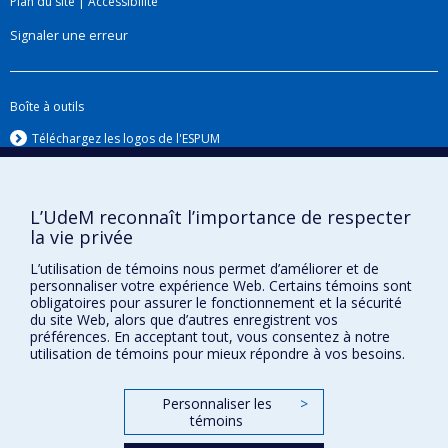
Plan du site
|
Accessibilité
imprégnés d’insecticides en Uganda. En
Signaler une erreur
partenariat avec plusieurs collaborateurs, j’évalue
présentement une méthode de contrôle
d’arbovirus fondée par une approche de
Boîte à outils
mobilisation communautaire à Fortaleza au Brésil.
Téléchargez les logos de l'ESPUM
2. Prévision des maladies infectieuses et
modélisation spatio-temporelle
L’UdeM reconnaît l’importance de respecter
Je m’intéresse à l’application de méthodes de
la vie privée
prévisions et l’utilisation de flux de données pour
estimer les fardeaux de maladies, et plus
L’utilisation de témoins nous permet d’améliorer et de
personnaliser votre expérience Web. Certains témoins sont
récemment à l’exploration des méthodes
obligatoires pour assurer le fonctionnement et la sécurité
d’apprentissage automatique. J’utilise aussi des
du site Web, alors que d’autres enregistrent vos
préférences. En acceptant tout, vous consentez à notre
méthodes spatio-temporelles pour comprendre
Confidentialité
utilisation de témoins pour mieux répondre à vos besoins.
les patrons d’émergences des maladies et de
Conditions d’utilisation
leurs déterminants, ainsi que d’identifier les
Paramètres des témoins
Personnaliser les
>
Université de
régions et les périodes de temps à risques.
témoins
Montréal