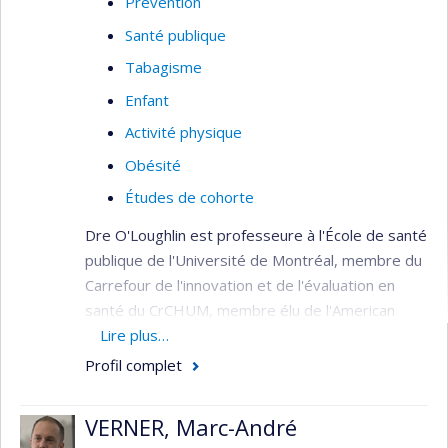
Prévention
Élaboration d’instruments pour les enfants
Santé publique
asthmatiques d’âge préscolaire
Tabagisme
Revues systématiques des essais
Enfant
contrôlés randomisés
Activité physique
Épidémiologie clinique (plan et méthodes)
Obésité
Transfert des connaissances
Études de cohorte
Dre O'Loughlin est professeure à l'École de santé
publique de l'Université de Montréal, membre du
Carrefour de l'innovation et de l'évaluation en
santé du CrCHUM, membre élu de l'American
Academy of Pediatrics Tobacco Consortium et
Lire plus…
membre de l'Académie canadienne des sciences
Profil complet
de la santé. Elle a été titulaire d'une chaire de
recherche du Canada de niveau 1 sur les
VERNER, Marc-André
déterminants précoces des maladies chroniques