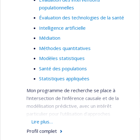
populationnelles
Évaluation des technologies de la santé
Intelligence artificielle
Médiation
Méthodes quantitatives
Modèles statistiques
Santé des populations
Statistiques appliquées
Mon programme de recherche se place à
l'intersection de l'inférence causale et de la
modélisation prédictive, avec un intérêt
particulier pour l'utilisation d'approches
d'apprentissage automatique ensemblistes. Au
Lire plus…
travers de mes différents projets de recherche,
Profil complet
j'ai entre autres développé un algorithme de