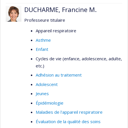
prédiction dynamique personnalisée en dialyse et
DUCHARME, Francine M.
un algorithme de vérification de la présupposition
causale de positivité. Plus largement, je
Professeure titulaire
m'intéresse aux analyses de survie, à la
Appareil respiratoire
médiation, à la transportabilité et au transfert de
Asthme
connaissances interdisciplinaires.
Enfant
Cycles de vie (enfance, adolescence, adulte,
etc.)
Adhésion au traitement
Adolescent
Jeunes
Épidémiologie
Maladies de l'appareil respiratoire
Évaluation de la qualité des soins