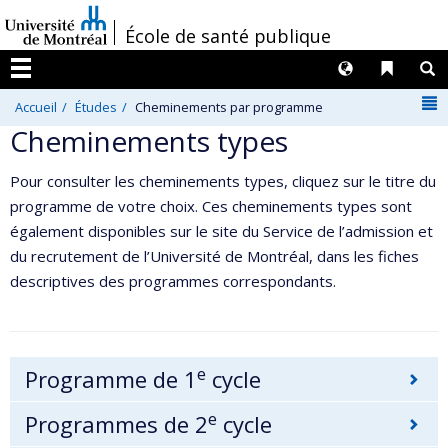
Passer
/
École de santé publique
au
contenu
Langues
Liens 
R
Menu
N
Accueil
Études
Cheminements par programme
Cheminements types
Pour consulter les cheminements types, cliquez sur le titre du
programme de votre choix. Ces cheminements types sont
également disponibles sur le site du Service de l’admission et
du recrutement de l’Université de Montréal, dans les fiches
descriptives des programmes correspondants.
e
Programme de 1
cycle
e
Programmes de 2
cycle