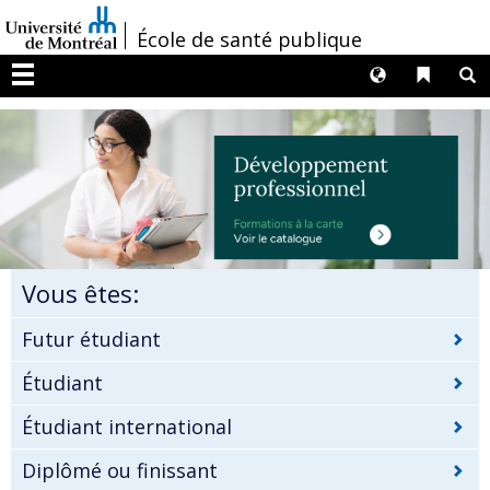
Passer
/
École de santé publique
au
contenu
Langues
Liens 
R
Menu
Vous êtes:
Futur étudiant
Étudiant
Étudiant international
Diplômé ou finissant