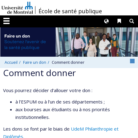
Passer
/
École de santé publique
au
contenu
Langues
Liens 
R
Menu
N
Accueil
Faire un don
Comment donner
Comment donner
Vous pourrez décider d’allouer votre don :
à l’ESPUM ou à l’un de ses départements ;
aux bourses aux étudiants ou à nos priorités
institutionnelles.
Les dons se font par le biais de
UdeM Philanthropie et
Diplômés.