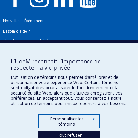
Nouvelles
|
Événement
Besoin d'aide ?
Plan du site
|
Accessibilité
Signaler une erreur
L’UdeM reconnaît l’importance de
respecter la vie privée
Boîte à outils
L’utilisation de témoins nous permet d’améliorer et de
personnaliser votre expérience Web. Certains témoins
Téléchargez les logos de l'ESPUM
sont obligatoires pour assurer le fonctionnement et la
sécurité du site Web, alors que d’autres enregistrent vos
préférences. En acceptant tout, vous consentez à notre
utilisation de témoins pour mieux répondre à vos besoins.
Personnaliser les
>
témoins
Tout refuser