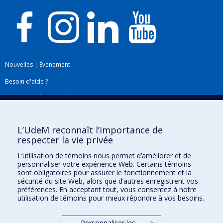
Nouvelles
|
Événement
Besoin d'aide ?
Plan du site
|
Accessibilité
Signaler une erreur
L’UdeM reconnaît l’importance de
respecter la vie privée
Boîte à outils
L’utilisation de témoins nous permet d’améliorer et de
personnaliser votre expérience Web. Certains témoins
Téléchargez les logos de l'ESPUM
sont obligatoires pour assurer le fonctionnement et la
sécurité du site Web, alors que d’autres enregistrent vos
préférences. En acceptant tout, vous consentez à notre
utilisation de témoins pour mieux répondre à vos besoins.
Personnaliser les
>