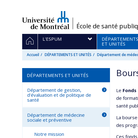
Passer
au
contenu
/
École de santé publi
Navigation
ACCUEIL
L'ESPUM
DÉPARTEMENT
principale
ET UNITÉS
Accueil
DÉPARTEMENTS ET UNITÉS
Département de médeci
Bour
DÉPARTEMENTS ET UNITÉS
Département de gestion,
Le
Fonds 
d'évaluation et de politique de
de format
santé
santé publ
Département de médecine
La bourse
sociale et préventive
des progr
Notre mission
Ces fonds