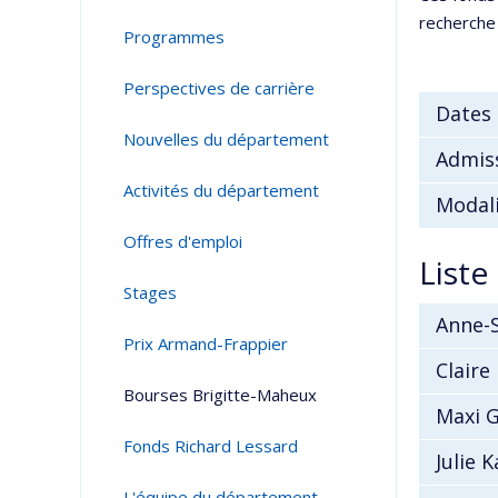
recherche
Programmes
Perspectives de carrière
Dates 
Nouvelles du département
Admiss
Activités du département
Modal
Offres d'emploi
Liste
Stages
Anne-S
Prix Armand-Frappier
Claire
Bourses Brigitte-Maheux
Maxi G
Fonds Richard Lessard
Julie 
L'équipe du département