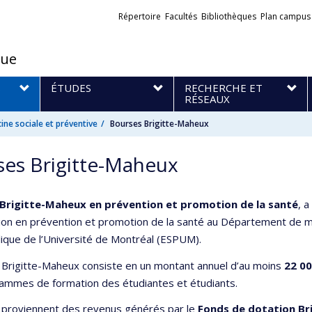
Liens
Répertoire
Facultés
Bibliothèques
Plan campus
externes
que
S
ÉTUDES
RECHERCHE ET
RÉSEAUX
ne sociale et préventive
Bourses Brigitte-Maheux
ses Brigitte-Maheux
Brigitte-Maheux en prévention et promotion de la santé
, 
ion en prévention et promotion de la santé au Département de mé
ique de l’Université de Montréal (ESPUM).
 Brigitte-Maheux consiste en un montant annuel d’au moins
22 00
ammes de formation des étudiantes et étudiants.
 proviennent des revenus générés par le
Fonds de dotation Br