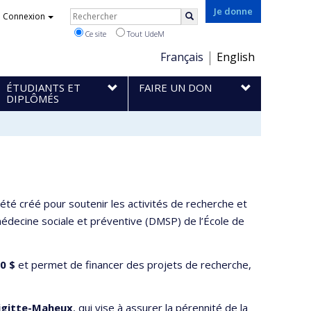
Rechercher
Je donne
Connexion
Rechercher
Ce site
Tout UdeM
Choix
Français
English
de
ÉTUDIANTS ET
FAIRE UN DON
la
DIPLÔMÉS
langue
a été créé pour soutenir les activités de recherche et
decine sociale et préventive (DMSP) de l’École de
0 $
et permet de financer des projets de recherche,
igitte-Maheux
, qui vise à assurer la pérennité de la