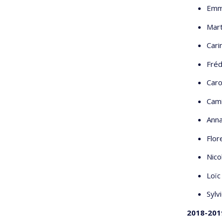
Emma
Mart
Cari
Fréd
Caro
Cami
Anna
Flor
Nico
Loïc
Sylv
2018-201