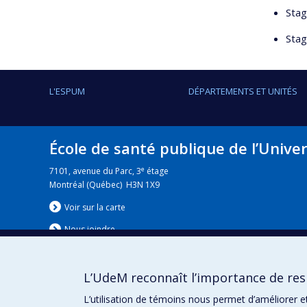
Stag
Stag
L'ESPUM
DÉPARTEMENTS ET UNITÉS
École de santé publique de l’Unive
e
7101, avenue du Parc, 3
étage
Montréal (Québec) H3N 1X9
Voir sur la carte
Nous jo
i
ndre
L’UdeM reconnaît l’importance de resp
Nouvelles
|
Événement
L’utilisation de témoins nous permet d’améliorer e