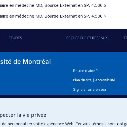
iaire en médecine MD, Bourse Externat en SP, 4,500 $
iaire en médecine MD, Bourse Externat en SP, 4,500 $
ÉTUDES
RECHERCHE ET RÉSEAUX
É
rsité de Montréal
Besoin d'aide ?
Plan du site
|
Accessibilité
Signaler une erreur
Boîte à outils
ecter la vie privée
Téléchargez les logos de l'E
t de personnaliser votre expérience Web. Certains témoins sont oblig