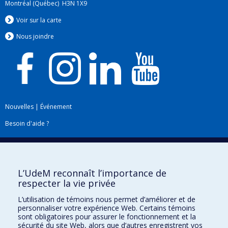
Montréal (Québec) H3N 1X9
Voir sur la carte
Nous jo
i
ndre
Nouvelles
|
Événement
Besoin d'aide ?
Plan du site
|
Accessibilité
Signaler une erreur
L’UdeM reconnaît l’importance de
respecter la vie privée
Boîte à outils
L’utilisation de témoins nous permet d’améliorer et de
personnaliser votre expérience Web. Certains témoins
Téléchargez les logos de l'ESPUM
sont obligatoires pour assurer le fonctionnement et la
sécurité du site Web, alors que d’autres enregistrent vos