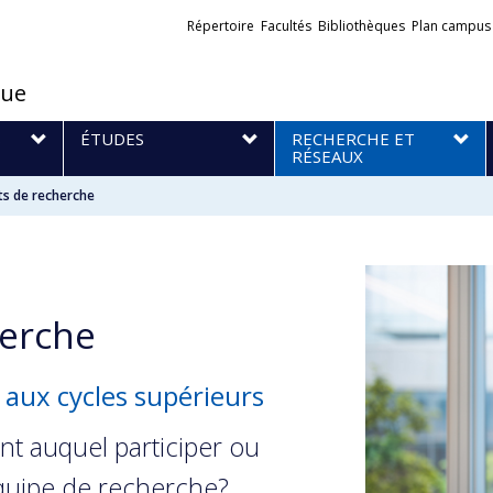
Liens
Répertoire
Facultés
Bibliothèques
Plan campus
externes
que
S
ÉTUDES
RECHERCHE ET
RÉSEAUX
ts de recherche
erche
 aux cycles supérieurs
nt auquel participer ou
équipe de recherche?