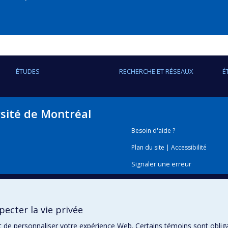
ÉTUDES
RECHERCHE ET RÉSEAUX
É
rsité de Montréal
Besoin d'aide ?
Plan du site
|
Accessibilité
Signaler une erreur
Boîte à outils
ecter la vie privée
Téléchargez les logos de l'E
t de personnaliser votre expérience Web. Certains témoins sont oblig