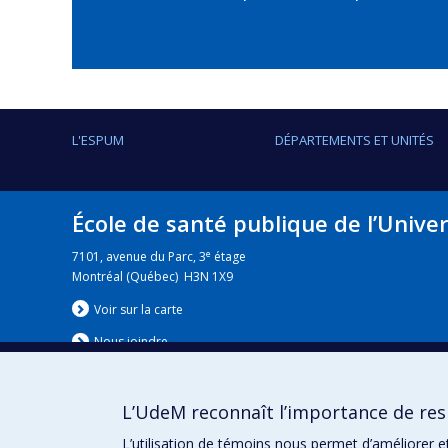
L'ESPUM
DÉPARTEMENTS ET UNITÉS
École de santé publique de l’Unive
e
7101, avenue du Parc, 3
étage
Montréal (Québec) H3N 1X9
Voir sur la carte
Nous jo
i
ndre
L’UdeM reconnaît l’importance de resp
Nouvelles
|
Événement
L’utilisation de témoins nous permet d’améliorer e