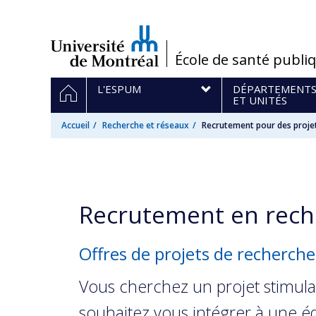
Passer
au
contenu
/
École de santé publi
Navigation
ACCUEIL
L'ESPUM
DÉPARTEMENT
principale
ET UNITÉS
Accueil
Recherche et réseaux
Recrutement pour des proje
Recrutement en rech
Offres de projets de recherche
Vous cherchez un projet stimula
souhaitez vous intégrer à une 