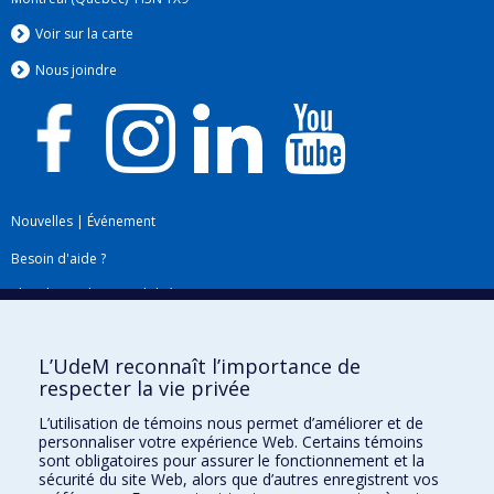
Voir sur la carte
Nous jo
i
ndre
Nouvelles
|
Événement
Besoin d'aide ?
Plan du site
|
Accessibilité
Signaler une erreur
L’UdeM reconnaît l’importance de
respecter la vie privée
Boîte à outils
L’utilisation de témoins nous permet d’améliorer et de
personnaliser votre expérience Web. Certains témoins
Téléchargez les logos de l'ESPUM
sont obligatoires pour assurer le fonctionnement et la
sécurité du site Web, alors que d’autres enregistrent vos