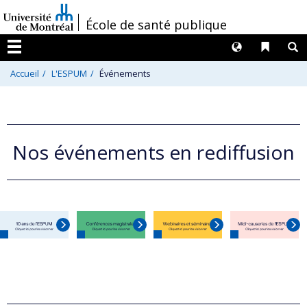
Passer
/
École de santé publique
au
contenu
Langues
Liens 
R
Menu
Accueil
L'ESPUM
Événements
Nos événements en rediffusion