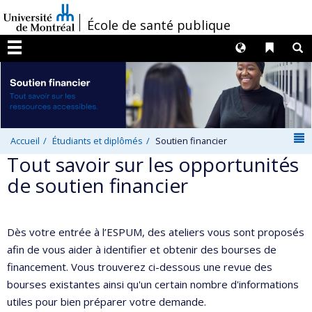
Passer
/
École de santé publique
au
contenu
Langues
Liens 
R
Menu
N
Accueil
Étudiants et diplômés
Soutien financier
Tout savoir sur les opportunités
de soutien financier
Dès votre entrée à l’ESPUM, des ateliers vous sont proposés
afin de vous aider à identifier et obtenir des bourses de
financement. Vous trouverez ci-dessous une revue des
bourses existantes ainsi qu'un certain nombre d'informations
utiles pour bien préparer votre demande.