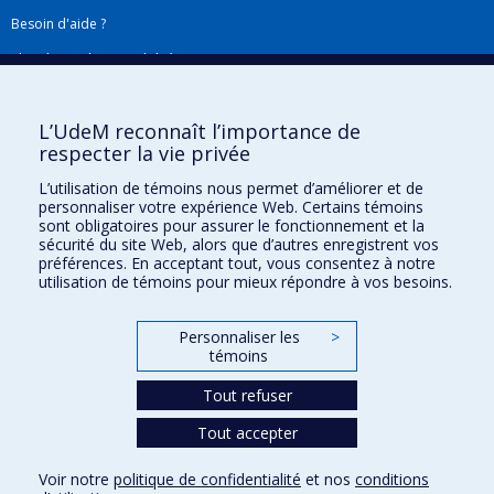
Besoin d'aide ?
Plan du site
|
Accessibilité
Signaler une erreur
L’UdeM reconnaît l’importance de
respecter la vie privée
Boîte à outils
L’utilisation de témoins nous permet d’améliorer et de
personnaliser votre expérience Web. Certains témoins
Téléchargez les logos de l'ESPUM
sont obligatoires pour assurer le fonctionnement et la
sécurité du site Web, alors que d’autres enregistrent vos
préférences. En acceptant tout, vous consentez à notre
utilisation de témoins pour mieux répondre à vos besoins.
Personnaliser les
>
témoins
Tout refuser
Tout accepter
Confidentialité
Conditions d’utilisation
Voir notre
politique de confidentialité
et nos
conditions
Paramètres des témoins