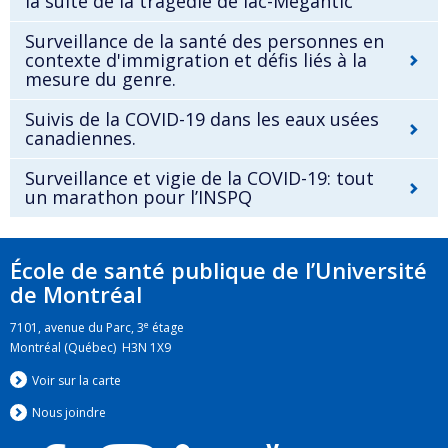
la suite de la tragédie de lac-Mégantic
Surveillance de la santé des personnes en
contexte d'immigration et défis liés à la
mesure du genre.
Suivis de la COVID-19 dans les eaux usées
canadiennes.
Surveillance et vigie de la COVID-19: tout
un marathon pour l’INSPQ
École de santé publique de l’Université
de Montréal
e
7101, avenue du Parc, 3
étage
Montréal (Québec) H3N 1X9
Voir sur la carte
Nous jo
i
ndre