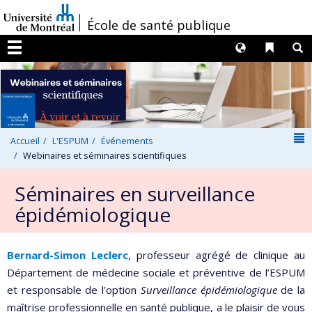
Passer
/
École de santé publique
au
contenu
Langues
Liens 
R
Menu
N
Accueil
L'ESPUM
Événements
Webinaires et séminaires scientifiques
Séminaires en surveillance
épidémiologique
Bernard-Simon Leclerc
, professeur agrégé de clinique au
Département de médecine sociale et préventive de l’ESPUM
et responsable de l’option
Surveillance épidémiologique
de la
maîtrise professionnelle en santé publique, a le plaisir de vous