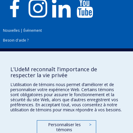
Nouvelles
|
Événement
Besoin d'aide ?
Plan du site
|
Accessibilité
Signaler une erreur
L’UdeM reconnaît l’importance de
respecter la vie privée
Boîte à outils
L’utilisation de témoins nous permet d’améliorer et de
personnaliser votre expérience Web. Certains témoins
Téléchargez les logos de l'ESPUM
sont obligatoires pour assurer le fonctionnement et la
sécurité du site Web, alors que d’autres enregistrent vos
préférences. En acceptant tout, vous consentez à notre
utilisation de témoins pour mieux répondre à vos besoins.
Personnaliser les
>
témoins