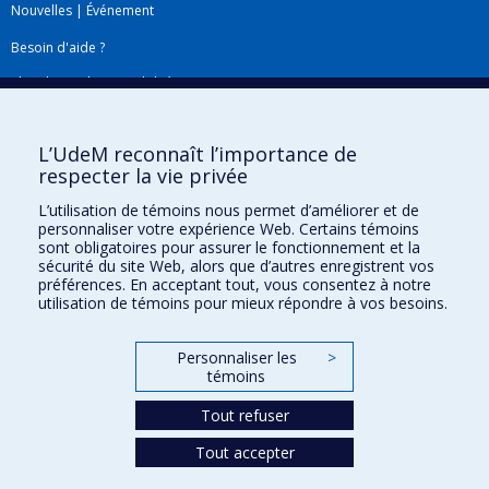
Nouvelles
|
Événement
Besoin d'aide ?
Plan du site
|
Accessibilité
Signaler une erreur
L’UdeM reconnaît l’importance de
respecter la vie privée
Boîte à outils
L’utilisation de témoins nous permet d’améliorer et de
personnaliser votre expérience Web. Certains témoins
Téléchargez les logos de l'ESPUM
sont obligatoires pour assurer le fonctionnement et la
sécurité du site Web, alors que d’autres enregistrent vos
préférences. En acceptant tout, vous consentez à notre
utilisation de témoins pour mieux répondre à vos besoins.
Personnaliser les
>
témoins
Tout refuser
Tout accepter
Confidentialité
Conditions d’utilisation