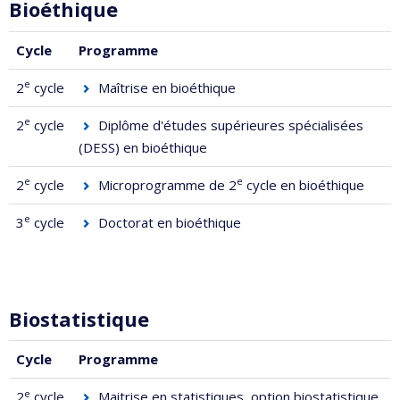
Bioéthique
Cycle
Programme
e
2
cycle
Maîtrise en bioéthique
e
2
cycle
Diplôme d'études supérieures spécialisées
(DESS) en bioéthique
e
e
2
cycle
Microprogramme de 2
cycle en bioéthique
e
3
cycle
Doctorat en bioéthique
Biostatistique
Cycle
Programme
e
2
cycle
Maitrise en statistiques, option biostatistique
,