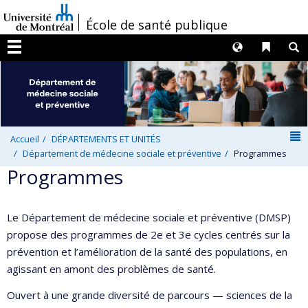
Passer
/
École de santé publique
au
contenu
Langues
Liens 
R
Menu
N
Accueil
DÉPARTEMENTS ET UNITÉS
Département de médecine sociale et préventive
Programmes
Programmes
Le Département de médecine sociale et préventive (DMSP)
propose des programmes de 2e et 3e cycles centrés sur la
prévention et l’amélioration de la santé des populations, en
agissant en amont des problèmes de santé.
Ouvert à une grande diversité de parcours — sciences de la