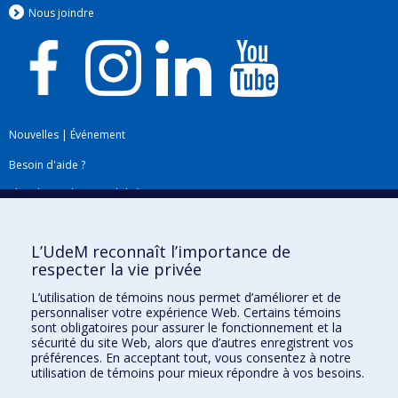
Nous jo
i
ndre
Nouvelles
|
Événement
Besoin d'aide ?
Plan du site
|
Accessibilité
Signaler une erreur
L’UdeM reconnaît l’importance de
respecter la vie privée
Boîte à outils
L’utilisation de témoins nous permet d’améliorer et de
personnaliser votre expérience Web. Certains témoins
Téléchargez les logos de l'ESPUM
sont obligatoires pour assurer le fonctionnement et la
sécurité du site Web, alors que d’autres enregistrent vos
préférences. En acceptant tout, vous consentez à notre
utilisation de témoins pour mieux répondre à vos besoins.