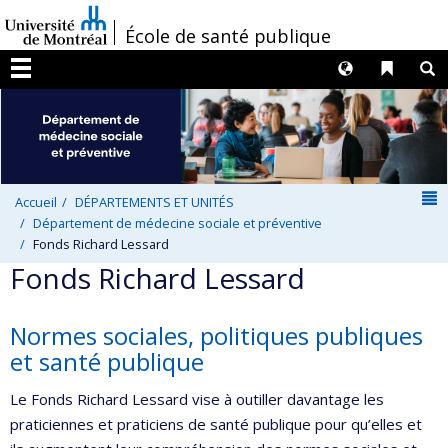
Passer
/
École de santé publique
au
contenu
Langues
Liens 
R
Menu
N
Accueil
DÉPARTEMENTS ET UNITÉS
Département de médecine sociale et préventive
Fonds Richard Lessard
Fonds Richard Lessard
Normes sociales, politiques publiques
et santé publique
Le Fonds Richard Lessard vise à outiller davantage les
praticiennes et praticiens de santé publique pour qu’elles et