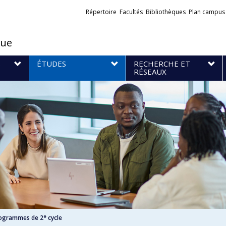
Liens
Répertoire
Facultés
Bibliothèques
Plan campus
externes
que
S
ÉTUDES
RECHERCHE ET
RÉSEAUX
e
rogrammes de 2
cycle