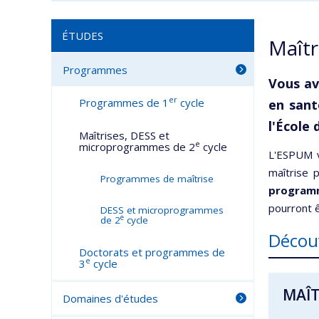
ÉTUDES
Maîtr
Programmes
Vous av
er
Programmes de 1
cycle
en sant
l'École 
Maîtrises, DESS et
e
microprogrammes de 2
cycle
L'ESPUM v
maîtrise 
Programmes de maîtrise
programm
pourront ê
DESS et microprogrammes
e
de 2
cycle
Décou
Doctorats et programmes de
e
3
cycle
MAÎT
Domaines d'études