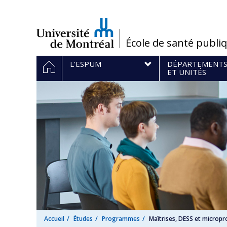
Passer
au
contenu
/
École de santé publi
Navigation
ACCUEIL
L'ESPUM
DÉPARTEMENT
principale
ET UNITÉS
Accueil
Études
Programmes
Maîtrises, DESS et microp