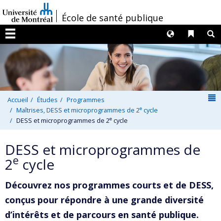
Passer
/
École de santé publique
au
contenu
Langues
Liens 
R
Menu
N
Accueil
Études
Programmes
e
Maîtrises, DESS et microprogrammes de 2
cycle
e
DESS et microprogrammes de 2
cycle
DESS et microprogrammes de
e
2
cycle
Découvrez nos programmes courts et de DESS,
conçus pour répondre à une grande diversité
d’intérêts et de parcours en santé publique.