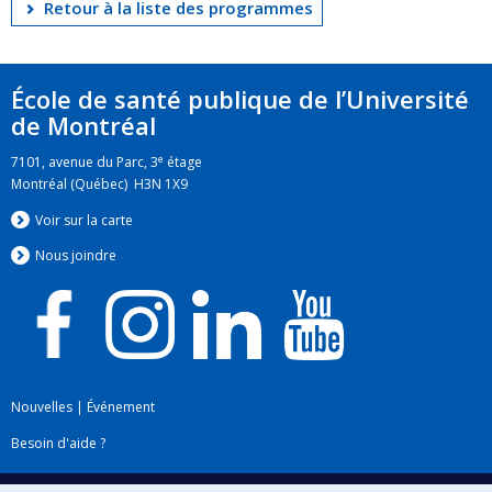
Retour à la liste des programmes
École de santé publique de l’Université
de Montréal
e
7101, avenue du Parc, 3
étage
Montréal (Québec) H3N 1X9
Voir sur la carte
Nous jo
i
ndre
Nouvelles
|
Événement
Besoin d'aide ?
Plan du site
|
Accessibilité