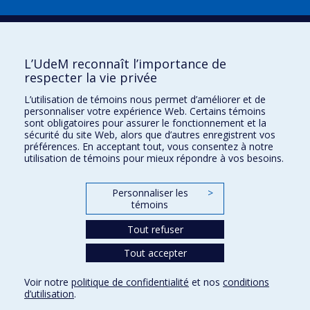
Plan du site
|
Accessibilité
Signaler une erreur
L’UdeM reconnaît l’importance de
respecter la vie privée
Boîte à outils
L’utilisation de témoins nous permet d’améliorer et de
personnaliser votre expérience Web. Certains témoins
Téléchargez les logos de l'ESPUM
sont obligatoires pour assurer le fonctionnement et la
sécurité du site Web, alors que d’autres enregistrent vos
préférences. En acceptant tout, vous consentez à notre
utilisation de témoins pour mieux répondre à vos besoins.
Personnaliser les
>
témoins
Tout refuser
Tout accepter
Confidentialité
Conditions d’utilisation
Voir notre
politique de confidentialité
et nos
conditions
Paramètres des témoins
d’utilisation
.
Université de