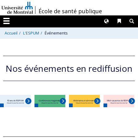
Passer
/
École de santé publique
au
contenu
Langues
Liens 
R
Menu
Accueil
L'ESPUM
Événements
Nos événements en rediffusion