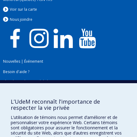
Voir sur la carte
Nous jo
i
ndre
Nouvelles
|
Événement
Besoin d'aide ?
Plan du site
|
Accessibilité
Signaler une erreur
L’UdeM reconnaît l’importance de
respecter la vie privée
Boîte à outils
L’utilisation de témoins nous permet d’améliorer et de
personnaliser votre expérience Web. Certains témoins
Téléchargez les logos de l'ESPUM
sont obligatoires pour assurer le fonctionnement et la
sécurité du site Web, alors que d’autres enregistrent vos