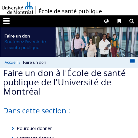
Passer
/
École de santé publique
au
contenu
Langues
Liens 
R
Menu
N
Accueil
Faire un don
Faire un don à l'École de santé
publique de l'Université de
Montréal
Dans cette section :
Pourquoi donner