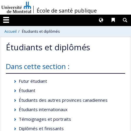
Passer
/
École de santé publique
au
contenu
Langues
Liens 
R
Menu
Accueil
Étudiants et diplômés
Étudiants et diplômés
Dans cette section :
Futur étudiant
Étudiant
Étudiants des autres provinces canadiennes
Étudiants internationaux
Témoignages et portraits
Diplômés et finissants