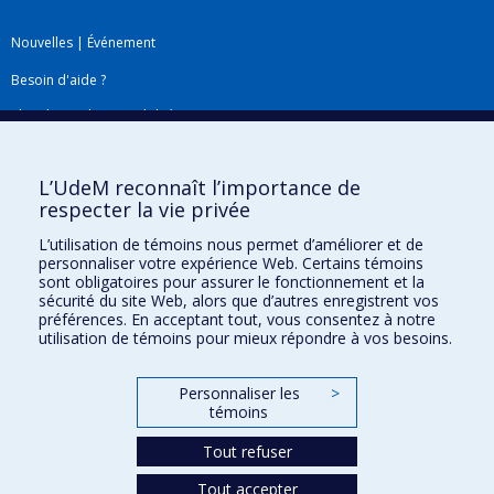
Nouvelles
|
Événement
Besoin d'aide ?
Plan du site
|
Accessibilité
Signaler une erreur
L’UdeM reconnaît l’importance de
respecter la vie privée
Boîte à outils
L’utilisation de témoins nous permet d’améliorer et de
personnaliser votre expérience Web. Certains témoins
Téléchargez les logos de l'ESPUM
sont obligatoires pour assurer le fonctionnement et la
sécurité du site Web, alors que d’autres enregistrent vos
préférences. En acceptant tout, vous consentez à notre
utilisation de témoins pour mieux répondre à vos besoins.
Personnaliser les
>
témoins
Tout refuser
Tout accepter