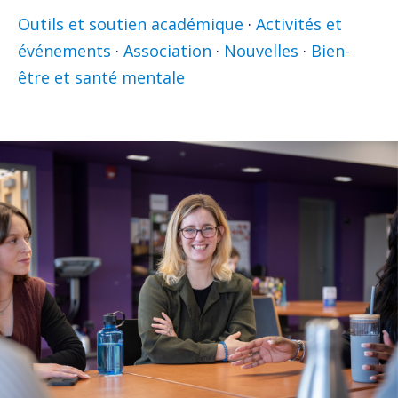
Outils et soutien académique
·
Activités et
événements
·
Association
·
Nouvelles
·
Bien-
être et santé mentale