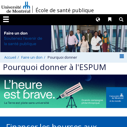
Passer
/
École de santé publique
au
contenu
Langues
Liens 
R
Menu
N
Accueil
Faire un don
Pourquoi donner
Pourquoi donner à l'ESPUM
Financer les bourses aux