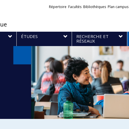
Liens
Répertoire
Facultés
Bibliothèques
Plan campus
externes
que
S
ÉTUDES
RECHERCHE ET
RÉSEAUX