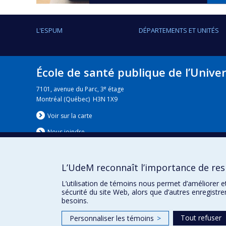
L'ESPUM
DÉPARTEMENTS ET UNITÉS
École de santé publique de l’Unive
e
7101, avenue du Parc, 3
étage
Montréal (Québec) H3N 1X9
Voir sur la carte
Nous jo
i
ndre
L’UdeM reconnaît l’importance de resp
Nouvelles
|
Événement
L’utilisation de témoins nous permet d’améliorer e
sécurité du site Web, alors que d’autres enregistr
besoins.
Tout refuser
Personnaliser les témoins
>