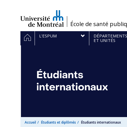
Passer
au
contenu
/
École de santé publi
Navigation
ACCUEIL
L'ESPUM
DÉPARTEMENT
principale
ET UNITÉS
Accueil
Étudiants et diplômés
Étudiants internationaux