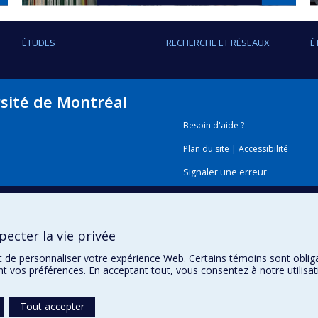
ÉTUDES
RECHERCHE ET RÉSEAUX
É
rsité de Montréal
Besoin d'aide ?
Plan du site
|
Accessibilité
Signaler une erreur
Boîte à outils
ecter la vie privée
Téléchargez les logos de l'E
t de personnaliser votre expérience Web. Certains témoins sont oblig
ent vos préférences. En acceptant tout, vous consentez à notre utili
Tout accepter