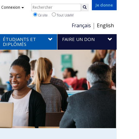
Rechercher
Je donne
Connexion
Rechercher
Ce site
Tout UdeM
Choix
Français
English
de
ÉTUDIANTS ET
FAIRE UN DON
la
DIPLÔMÉS
langue