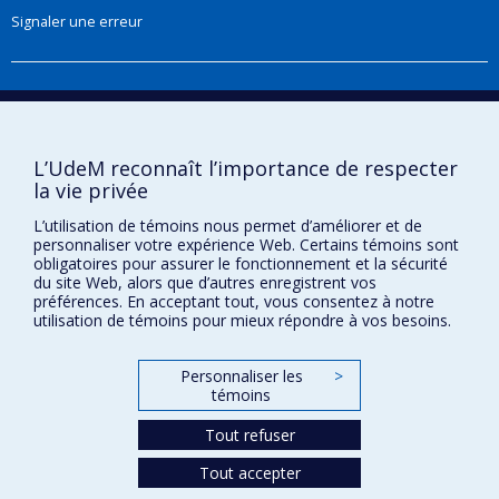
inflammatoires et cardiovasculaires, une cohorte
Signaler une erreur
sur la démence).
Elle dirige actuellement des travaux
multidisciplinaires visant à évaluer les impacts sur
Boîte à outils
la santé de divers scénarios de transport,
Téléchargez les logos de l'ESPUM
d’aménagement et de verdissement. Le but de
L’UdeM reconnaît l’importance de respecter
ses recherches est de fournir des données
la vie privée
probantes pour l'atténuation des impacts sur la
L’utilisation de témoins nous permet d’améliorer et de
santé des expositions environnementales et
personnaliser votre expérience Web. Certains témoins sont
obligatoires pour assurer le fonctionnement et la sécurité
pour orienter les programmes de protection de
du site Web, alors que d’autres enregistrent vos
la santé.
préférences. En acceptant tout, vous consentez à notre
utilisation de témoins pour mieux répondre à vos besoins.
Une liste des publications d’Audrey Smargiassi se
trouve à l’adresse suivante:
Confidentialité
Personnaliser les
>
https://www.ncbi.nlm.nih.gov/myncbi/1nC0lpz723O58
témoins
Conditions d’utilisation
Paramètres des témoins
*********************************************
Tout refuser
Université de
Montréal
Tout accepter
Audrey Smargiassi’s interests relate to health