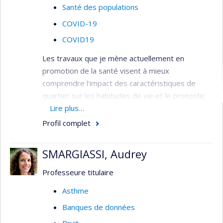
Santé des populations
COVID-19
COVID19
Les travaux que je mène actuellement en
promotion de la santé visent à mieux
comprendre l'impact des caractéristiques de
quartier sur les habitudes de vie et le pronostic
des populations atteintes de maladies
Lire plus…
chroniques, en déterminant notamment le rôle
Profil complet
médiateur joué par la santé mentale.
SMARGIASSI, Audrey
Professeure titulaire
Asthme
Banques de données