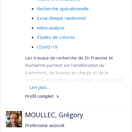
Recherche opérationnelle
Essai clinique randomisé
Méta-analyse
Études de cohorte
COVID-19
Les travaux de recherche de Dr Francine M.
Ducharme portent sur l'amélioration du
traitement, de la prise en charge et de la
morbidité de l'asthme pédiatrique. Ceci s’est fait
par le biais du développement d’instruments
Lire plus…
cliniques et de recherche spécifiques aux enfants,
Profil complet
des études testant des interventions éducatives
et médicamenteuses, les revues systématiques
MOULLEC, Grégory
d’essais randomisés, la dissémination des lignes
directrices basées sur les preuves scientifiques
Professeur associé
et le développement d’interventions visant à