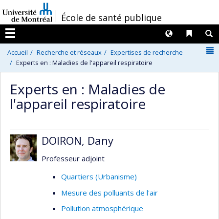
Passer
/
École de santé publique
au
contenu
Langues
Liens 
R
Menu
N
Accueil
Recherche et réseaux
Expertises de recherche
Experts en : Maladies de l'appareil respiratoire
Experts en : Maladies de
l'appareil respiratoire
DOIRON, Dany
Professeur adjoint
Quartiers (Urbanisme)
Mesure des polluants de l'air
Pollution atmosphérique