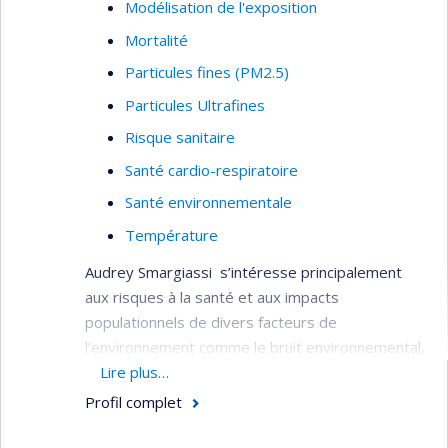
Modélisation de l'exposition
Mortalité
Particules fines (PM2.5)
Particules Ultrafines
Risque sanitaire
Santé cardio-respiratoire
Santé environnementale
Température
Audrey Smargiassi s’intéresse principalement
aux risques à la santé et aux impacts
populationnels de divers facteurs de
l’environnement comme le bruit environnemental,
les polluants de l’air ambiant et les changements
Lire plus…
climatiques.
Profil complet
Elle a dirigé le développement de diverses