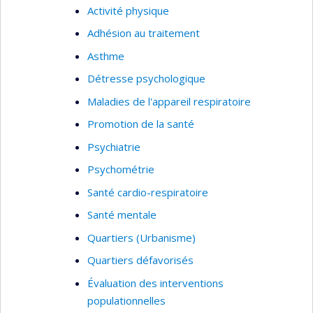
Activité physique
améliorer l’adhérence des professionnels de la
Adhésion au traitement
santé, les patients et leur famille aux lignes
directrices.
Asthme
Intérêts de recherche
Détresse psychologique
Maladies de l'appareil respiratoire
Asthme pédiatrique
Promotion de la santé
Efficacité et profil de tolérance des
interventions pour l’asthme pédiatrique
Psychiatrie
Élaboration d’instruments pour les enfants
Psychométrie
asthmatiques d’âge préscolaire
Santé cardio-respiratoire
Revues systématiques des essais
Santé mentale
contrôlés randomisés
Quartiers (Urbanisme)
Épidémiologie clinique (plan et méthodes)
Quartiers défavorisés
Transfert des connaissances
Évaluation des interventions
populationnelles