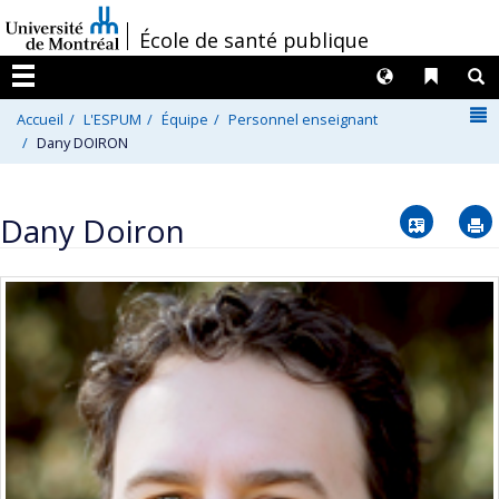
Passer
/
École de santé publique
au
contenu
Langues
Liens 
R
Menu
N
Accueil
L'ESPUM
Équipe
Personnel enseignant
Dany DOIRON
Vcard
Dany Doiron