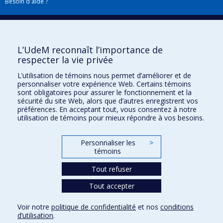
Besoin d'aide ?
Plan du site
|
Accessibilité
Signaler une erreur
L’UdeM reconnaît l’importance de
respecter la vie privée
Boîte à outils
L’utilisation de témoins nous permet d’améliorer et de
personnaliser votre expérience Web. Certains témoins
Téléchargez les logos de l'ESPUM
sont obligatoires pour assurer le fonctionnement et la
sécurité du site Web, alors que d’autres enregistrent vos
préférences. En acceptant tout, vous consentez à notre
utilisation de témoins pour mieux répondre à vos besoins.
Personnaliser les
>
témoins
Tout refuser
Tout accepter
Confidentialité
Conditions d’utilisation
Voir notre
politique de confidentialité
et nos
conditions
Paramètres des témoins
d’utilisation
.
Université de