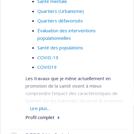
Santé mentale
Quartiers (Urbanisme)
Quartiers défavorisés
Évaluation des interventions
populationnelles
Santé des populations
COVID-19
COVID19
Les travaux que je mène actuellement en
promotion de la santé visent à mieux
comprendre l'impact des caractéristiques de
quartier sur les habitudes de vie et le pronostic
des populations atteintes de maladies
Lire plus…
chroniques, en déterminant notamment le rôle
Profil complet
médiateur joué par la santé mentale.