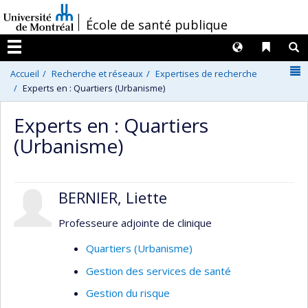
Passer
/
École de santé publique
au
contenu
Langues
Liens 
R
Menu
N
Accueil
Recherche et réseaux
Expertises de recherche
Experts en : Quartiers (Urbanisme)
Experts en : Quartiers
(Urbanisme)
BERNIER, Liette
Professeure adjointe de clinique
Quartiers (Urbanisme)
Gestion des services de santé
Gestion du risque