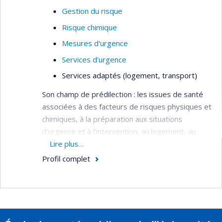
Gestion du risque
Risque chimique
Mesures d'urgence
Services d'urgence
Services adaptés (logement, transport)
Son champ de prédilection : les issues de santé
associées à des facteurs de risques physiques et
chimiques, à la préparation aux situations
d’urgence et à l’intervention, au logement, au
transport et à l’aménagement urbain.
Lire plus…
Profil complet