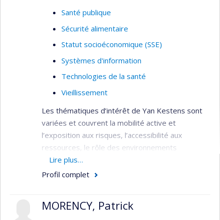
Santé publique
Sécurité alimentaire
Statut socioéconomique (SSE)
Systèmes d'information
Technologies de la santé
Vieillissement
Les thématiques d’intérêt de Yan Kestens sont
variées et couvrent la mobilité active et
l’exposition aux risques, l’accessibilité aux
ressources, le rôle des environnements
alimentaires, le vieillissement et la santé mentale.
Lire plus…
Profil complet
Développement et application d’outils de
mesure et d’analyse spatiale visant à
MORENCY, Patrick
caractériser les facteurs et processus
impliqués dans les liens entre