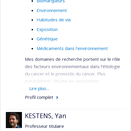
Biomarqueurs
changer les voisinages pour le mieux.
Environnement
Habitudes de vie
Exposition
Génétique
Médicaments dans l'environnement
Mes domaines de recherche portent sur le rôle
des facteurs environnementaux dans l’étiologie
du cancer et le pronostic du cancer. Plus
précisément, j’étudie les expositions
environnementales coutumières qui peuvent être
Lire plus…
modifiées afin de prévenir l’apparition du cancer.
Profil complet
Pour ce, mes sources d’informations sont les
diètes alimentaires (amines aromatiques
KESTENS, Yan
hétérocycliques (AHA), et hydrocarbures
aromatiques polycycliques (HAP)), les habitudes
Professeur titulaire