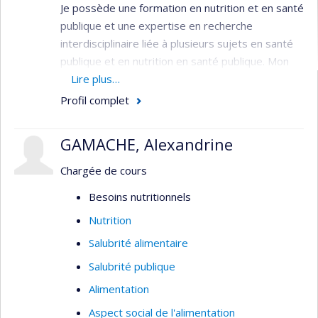
Je possède une formation en nutrition et en santé
publique et une expertise en recherche
interdisciplinaire liée à plusieurs sujets en santé
publique et en nutrition en santé publique. Mon
programme de recherche vise à mieux
Lire plus…
comprendre comment les déterminants sociaux
Profil complet
de la santé, tels que le statut d’immigration, la
race/ethnicité, l’identité Autochtone et les
GAMACHE, Alexandrine
politiques gouvernementales, interagissent dans
différents contextes pour façonner l’alimentation
Chargée de cours
et la santé. De façon tout aussi importante, mon
Besoins nutritionnels
programme de recherche documente et promeut
Nutrition
des solutions communautaires qui améliorent
l’alimentation et la santé des populations
Salubrité alimentaire
désavantagées.
Salubrité publique
Alimentation
Aspect social de l'alimentation