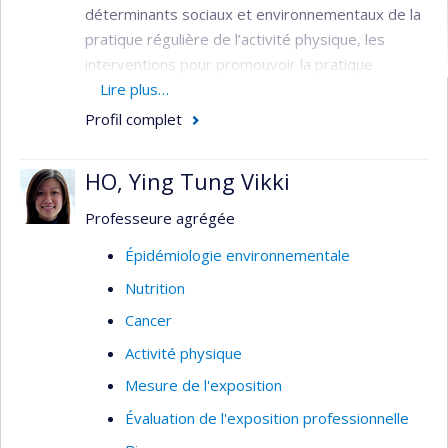
déterminants sociaux et environnementaux de la
pratique régulière de l’activité physique, les
interventions pour promouvoir la pratique
régulière de l’activité physique au niveau
Lire plus…
populationnel et les déterminants sociaux des
Profil complet
comportements alimentaires déviants.
Méthodologiquement, ses travaux empruntent
HO, Ying Tung Vikki
des méthodes quantitatives et épidémiologiques
novatrices incluant l’analyse multi-niveaux,
Professeure agrégée
l’économétrie, l’observation sociale systématique
Épidémiologie environnementale
et l’échantillonnage des expériences.
Nutrition
Son équipe étudie comment les différentes
Cancer
caractéristiques des quartiers peuvent influencer
les habitudes de vie, quels aspects des
Activité physique
voisinages peuvent devenir des cibles
Mesure de l'exposition
d’interventions de santé publique et comment
Évaluation de l'exposition professionnelle
ces interventions de santé publique peuvent