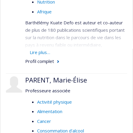
Nutrition
Afrique
Barthélémy Kuate Defo est auteur et co-auteur
de plus de 180 publications scientifiques portant
sur la nutrition dans le parcours de vie dans les
pays à revenu faible ou intermédiaire,
l'épidémiologie et le contrôle des maladies
Lire plus…
transmissibles (notamment: malaria, rougeole,
Profil complet
diarrhée, VIH/SIDA) et non-transmissibles (par
ex., maladies cardiovasculaires, diabète, cancer,
PARENT, Marie-Élise
maladies neurologiques et maladies mentales)
dans 195 pays du monde, en utilisant les
Professeure associée
modèles de simulation, les modèles
Activité physique
paramétriques et non-paramétriques, les
Alimentation
modélisations séquentielles, longitudinales, multi-
niveaux et multi-états.
Cancer
Ses domaines de recherche couvrent l’écologie; la
Consommation d'alcool