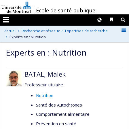
Passer
/
École de santé publique
au
contenu
Langues
Liens 
R
Menu
N
Accueil
Recherche et réseaux
Expertises de recherche
Experts en : Nutrition
Experts en : Nutrition
BATAL, Malek
Professeur titulaire
Nutrition
Santé des Autochtones
Comportement alimentaire
Prévention en santé