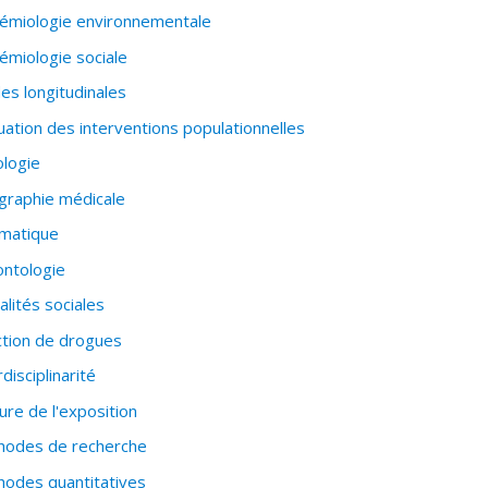
émiologie environnementale
émiologie sociale
es longitudinales
uation des interventions populationnelles
logie
raphie médicale
matique
ntologie
alités sociales
ction de drogues
rdisciplinarité
re de l'exposition
hodes de recherche
odes quantitatives