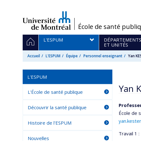
Passer
au
contenu
/
École de santé publi
Navigation
ACCUEIL
L'ESPUM
DÉPARTEMENT
principale
ET UNITÉS
Accueil
L'ESPUM
Équipe
Personnel enseignant
Yan KE
L'ESPUM
Yan 
L'École de santé publique
Professeu
Découvrir la santé publique
École de 
yan.keste
Histoire de l'ESPUM
Travail 1 :
Nouvelles