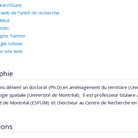
earchGate
 web de l’unité de recherche
bMed
kedIn
pte Twitter
gle Scholar
re site web
phie
ns détient un doctorat (Ph.D) en aménagement du territoire (Uni
gie spatiale (Université de Montréal). Il est professeur titulai
ité de Montréal (ESPUM). et chercheur au Centre de Recherche en
tions