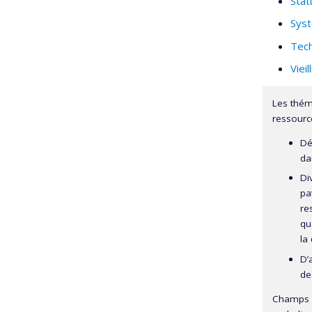
Stat
Syst
Tech
Viei
Les théma
ressource
Dé
da
Di
pa
re
qu
la 
D’
de
Champs d