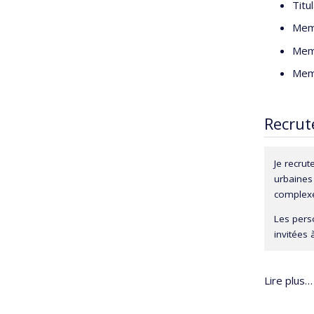
Titu
Mem
Mem
Mem
Recrut
Je recrut
urbaines
complex
Les perso
invitées 
Lire plus…