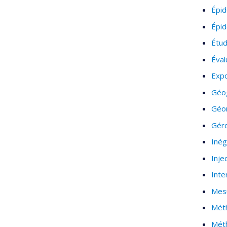
Épid
Épid
Étud
Éval
Expo
Géog
Géo
Géro
Inég
Inje
Inte
Mesu
Mét
Méth