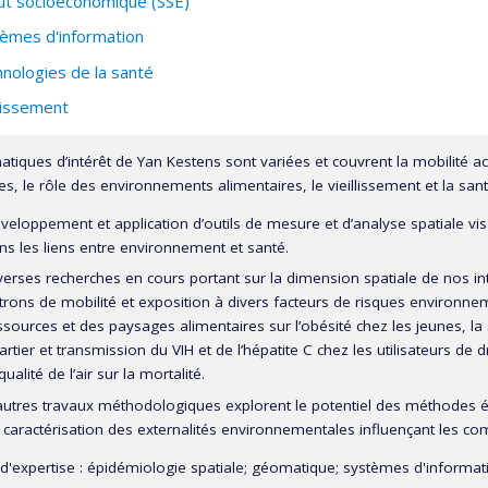
ut socioéconomique (SSE)
èmes d'information
nologies de la santé
llissement
tiques d’intérêt de Yan Kestens sont variées et couvrent la mobilité activ
s, le rôle des environnements alimentaires, le vieillissement et la san
veloppement et application d’outils de mesure et d’analyse spatiale vis
ns les liens entre environnement et santé.
verses recherches en cours portant sur la dimension spatiale de nos inte
trons de mobilité et exposition à divers facteurs de risques environneme
ssources et des paysages alimentaires sur l’obésité chez les jeunes, la 
artier et transmission du VIH et de l’hépatite C chez les utilisateurs de 
qualité de l’air sur la mortalité.
autres travaux méthodologiques explorent le potentiel des méthodes
 caractérisation des externalités environnementales influençant les com
'expertise
: épidémiologie spatiale; géomatique; systèmes d'informati