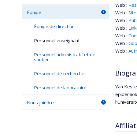
Web :
Res
Équipe
Web :
Site
Web :
Pu
Équipe de direction
Web :
Lin
Web :
Com
Personnel enseignant
Web :
Goo
Web :
Aut
Personnel administratif et de
soutien
Biogra
Personnel de recherche
Yan Keste
Personnel de laboratoire
épidémiolo
l'Univers
Nous joindre
Affilia