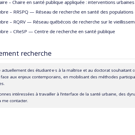
laire –
Chaire en santé publique appliquée : interventions urbaine
bre –
RRSPQ — Réseau de recherche en santé des populations
bre –
RQRV — Réseau québécois de recherche sur le vieillissem
bre –
CReSP — Centre de recherche en santé publique
ement recherche
e actuellement des étudiant·e·s à la maîtrise et au doctorat souhaitant c
 face aux enjeux contemporains, en mobilisant des méthodes particip
es.
nnes intéressées à travailler à l’interface de la santé urbaine, des dy
à me contacter.