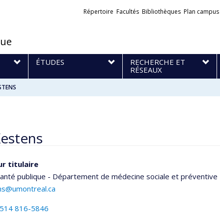
Liens
Répertoire
Facultés
Bibliothèques
Plan campus
externes
que
S
ÉTUDES
RECHERCHE ET
RÉSEAUX
STENS
Kestens
r titulaire
santé publique - Département de médecine sociale et préventive
ns@umontreal.ca
514 816-5846