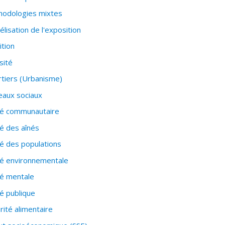
odologies mixtes
lisation de l'exposition
ition
sité
tiers (Urbanisme)
aux sociaux
té communautaire
é des aînés
é des populations
é environnementale
é mentale
é publique
rité alimentaire