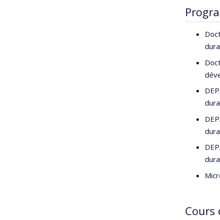
Progr
Doct
dura
Doct
dév
DEPA
dura
DEPA
dura
DEPA
dura
Micr
Cours