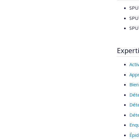
SPU7
SPU7
SPU7
Expert
Acti
Appr
Bien
Déte
Déte
Déte
Enq
Épid