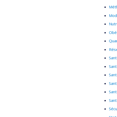
Méth
Modé
Nutr
Obé
Quar
Rése
San
Sant
Sant
Sant
Sant
Sant
Sécu