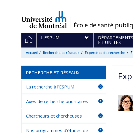
Passer
au
contenu
/
École de santé publi
Navigation
ACCUEIL
L'ESPUM
DÉPARTEMENT
principale
ET UNITÉS
Accueil
Recherche et réseaux
Expertises de recherche
E
RECHERCHE ET RÉSEAUX
Exp
La recherche à l'ESPUM
Axes de recherche prioritaires
Chercheurs et chercheuses
Nos programmes d'études de