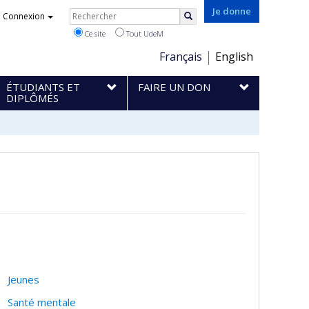
Rechercher
Je donne
Connexion
Rechercher
Ce site
Tout UdeM
Choix
Français
English
de
ÉTUDIANTS ET
FAIRE UN DON
la
DIPLÔMÉS
langue
Jeunes
Santé mentale