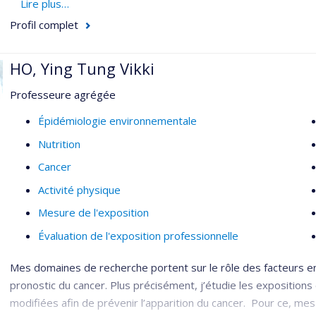
l’économétrie, l’observation sociale systématique et l’échantil
Lire plus…
Profil complet
Son équipe étudie comment les différentes caractéristiques des
quels aspects des voisinages peuvent devenir des cibles d’in
interventions de santé publique peuvent changer les voisinages
HO, Ying Tung Vikki
Professeure agrégée
Épidémiologie environnementale
Nutrition
Cancer
Activité physique
Mesure de l'exposition
Évaluation de l'exposition professionnelle
Mes domaines de recherche portent sur le rôle des facteurs en
pronostic du cancer. Plus précisément, j’étudie les expositio
modifiées afin de prévenir l’apparition du cancer. Pour ce, mes