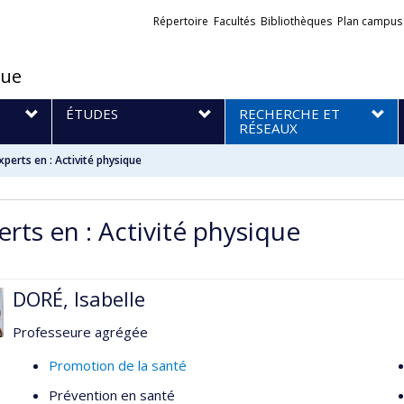
Liens
Répertoire
Facultés
Bibliothèques
Plan campus
externes
que
S
ÉTUDES
RECHERCHE ET
RÉSEAUX
xperts en : Activité physique
erts en : Activité physique
DORÉ, Isabelle
Professeure agrégée
Promotion de la santé
Prévention en santé