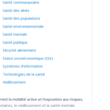
sultats intermédiaires. De plus, identifier les sous-
Santé communautaire
eractions gène-environnement
Santé des aînés
s de vie et facteurs
Santé des populations
ort au pronostic du cancer
Santé environnementale
modifiables dans le pronostic du cancer, afin
Santé mentale
ndre en charge leur santé et d’améliorer leur
Santé publique
s
Sécurité alimentaire
’évaluation de la qualité des diètes parmi les
Statut socioéconomique (SSE)
tion des prédicteurs de niveaux de vitamine D
Systèmes d'information
s contribuent à mon intérêt pour le
améliorer les évaluations d’expositions dans les
Technologies de la santé
Vieillissement
nt la mobilité active et l’exposition aux risques,
taires, le vieillissement et la santé mentale.