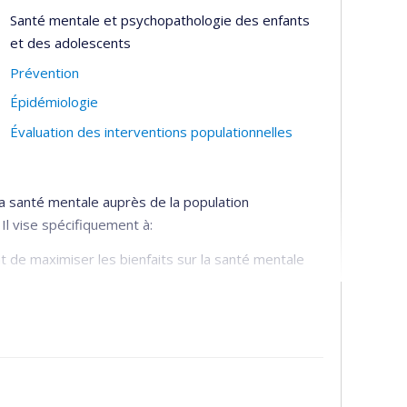
Santé mentale et psychopathologie des enfants
et des adolescents
Prévention
Épidémiologie
Évaluation des interventions populationnelles
a santé mentale auprès de la population
Il vise spécifiquement à:
nt de maximiser les bienfaits sur la santé mentale
n activité physique et santé mentale
ctivité physique pour promouvoir la santé mentale