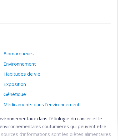
lonnage des expériences.
 quartiers peuvent influencer les habitudes de vie,
terventions de santé publique et comment ces
 pour le mieux.
Biomarqueurs
Environnement
Habitudes de vie
Exposition
Génétique
Médicaments dans l'environnement
vironnementaux dans l’étiologie du cancer et le
ns environnementales coutumières qui peuvent être
 sources d’informations sont les diètes alimentaires