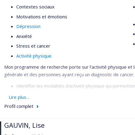
Contextes sociaux
Motivations et émotions
Dépression
Anxiété
Stress et cancer
Activité physique
Mon programme de recherche porte sur l'activité physique et l
générale et des personnes ayant reçu un diagnostic de cancer. 
Identifier les modalités d'activité physique qui permette
Étudier les mécanismes d'action impliqués dans la relatio
Lire plus…
Développer, implanter et évaluer des interventions en a
Profil complet
Expertise en analyse statistique :
GAUVIN, Lise
Analyse de données longitudinales