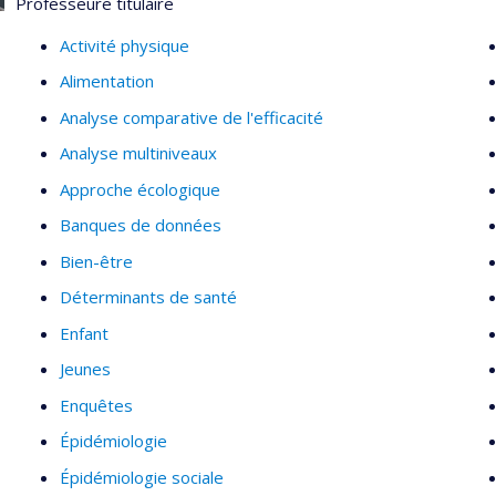
Professeure titulaire
Méthodes d'analyse en inférence causale (analyse de méd
Activité physique
Évaluation des propriétés psychométriques d'instrumen
Alimentation
Analyse comparative de l'efficacité
Analyse multiniveaux
Approche écologique
Banques de données
Bien-être
Déterminants de santé
Enfant
Jeunes
Enquêtes
Épidémiologie
Épidémiologie sociale