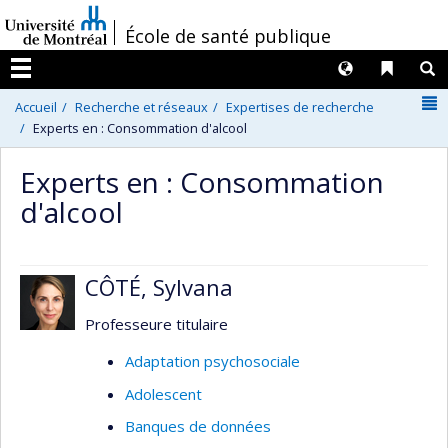
Passer
/
École de santé publique
au
contenu
Langues
Liens 
R
Menu
N
Accueil
Recherche et réseaux
Expertises de recherche
Experts en : Consommation d'alcool
Experts en : Consommation
d'alcool
CÔTÉ, Sylvana
Professeure titulaire
Adaptation psychosociale
Adolescent
Banques de données