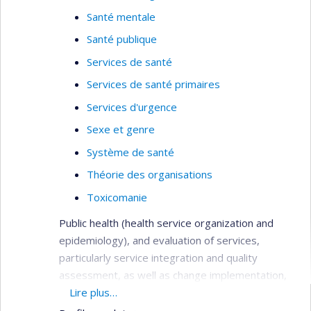
Santé mentale
Santé publique
Services de santé
Services de santé primaires
Services d'urgence
Sexe et genre
Système de santé
Théorie des organisations
Toxicomanie
Public health (health service organization and
epidemiology), and evaluation of services,
particularly service integration and quality
assessment, as well as change implementation,
needs assessment, primary care services,
Lire plus…
service utilization, health systems analysis,