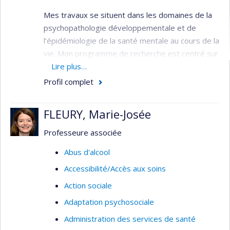
Mes travaux se situent dans les domaines de la
psychopathologie développementale et de
l’épidémiologie de la santé mentale au cours de la
vie. Mon programme de recherche est centré sur
l’étude de la transmission intergénérationnelle
Lire plus…
des facteurs de risque pour les problèmes de
Profil complet
santé mentale et l’efficacité de la prévention de
ces problèmes par des services périnataux et
FLEURY, Marie-Josée
préscolaires.
Professeure associée
Mon programme comprend deux axes de
recherche et un axe de transfert de
Abus d'alcool
connaissances :
Accessibilité/Accès aux soins
l’axe étiologie ayant pour objectif l’étude
Action sociale
des mécanismes bio-psycho-sociaux de
Adaptation psychosociale
transmission intergénérationnelle des
Administration des services de santé
problèmes de santé mentale;