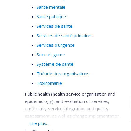
Santé mentale
Santé publique
Services de santé
Services de santé primaires
Services d'urgence
Sexe et genre
Système de santé
Théorie des organisations
Toxicomanie
Public health (health service organization and
epidemiology), and evaluation of services,
particularly service integration and quality
assessment, as well as change implementation,
needs assessment, primary care services,
Lire plus…
service utilization, health systems analysis,