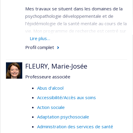
Mes travaux se situent dans les domaines de la
psychopathologie développementale et de
l’épidémiologie de la santé mentale au cours de la
vie. Mon programme de recherche est centré sur
l’étude de la transmission intergénérationnelle
Lire plus…
des facteurs de risque pour les problèmes de
Profil complet
santé mentale et l’efficacité de la prévention de
ces problèmes par des services périnataux et
FLEURY, Marie-Josée
préscolaires.
Professeure associée
Mon programme comprend deux axes de
recherche et un axe de transfert de
Abus d'alcool
connaissances :
Accessibilité/Accès aux soins
l’axe étiologie ayant pour objectif l’étude
Action sociale
des mécanismes bio-psycho-sociaux de
Adaptation psychosociale
transmission intergénérationnelle des
Administration des services de santé
problèmes de santé mentale;