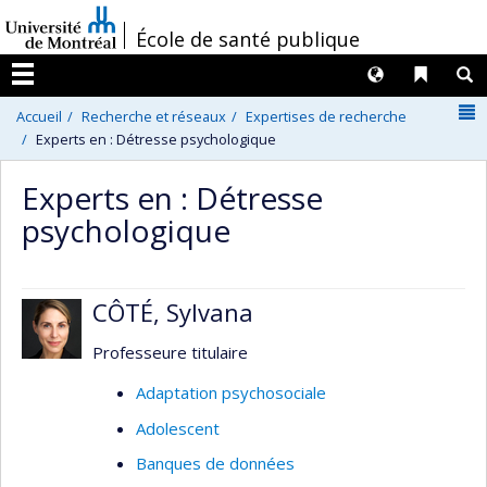
Passer
/
École de santé publique
au
contenu
Langues
Liens 
R
Menu
N
Accueil
Recherche et réseaux
Expertises de recherche
Experts en : Détresse psychologique
Experts en : Détresse
psychologique
CÔTÉ, Sylvana
Professeure titulaire
Adaptation psychosociale
Adolescent
Banques de données