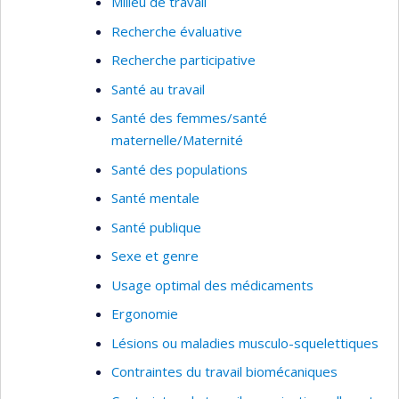
Milieu de travail
strong empirical impact within the Quebec
Recherche évaluative
community, in order to enhance the social
relevance of my work.
Recherche participative
Santé au travail
Key words of research:
Public health, evaluation
of services, best practices implementation,
Santé des femmes/santé
needs assessment, service utilization, healthcare
maternelle/Maternité
system analysis, performance indicators, and
Santé des populations
patient outcomes
Santé mentale
Santé publique
Sexe et genre
Usage optimal des médicaments
Ergonomie
Lésions ou maladies musculo-squelettiques
Contraintes du travail biomécaniques