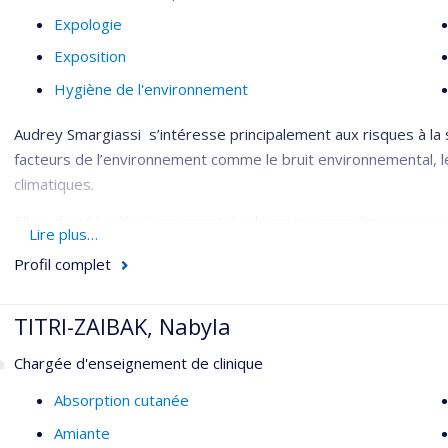
Expologie
Exposition
Hygiène de l'environnement
Audrey Smargiassi s’intéresse principalement aux risques à la 
facteurs de l’environnement comme le bruit environnemental, le
climatiques.
Elle a dirigé le développement de diverses approches pour esti
Lire plus…
membre du Conseil de direction et co-responsable du groupe s
Profil complet
santé environnementale urbaine CANUE (
www.canue.ca
).
Elle a dirigé plusieurs études épidémiologiques, principaleme
TITRI-ZAIBAK, Nabyla
d’enquêtes. Elle a dirigé la construction d'un certain nombre d
du Québec (Canada) en utilisant des bases de données administr
Chargée d'enseignement de clinique
expositions environnementales (une cohorte de naissance pour 
Absorption cutanée
les maladies rhumatoïdes inflammatoires et cardiovasculaires,
Amiante
Elle dirige actuellement des travaux multidisciplinaires visant à