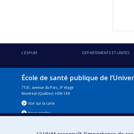
L'ESPUM
DÉPARTEMENTS ET UNITÉS
École de santé publique de l’Unive
e
7101, avenue du Parc, 3
étage
Montréal (Québec) H3N 1X9
Voir sur la carte
Nous jo
i
ndre