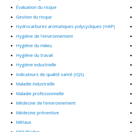
administrative health databases to assess associations with e
Évaluation du risque
asthma onset, cohorts for cardiovascular and systemic autoim
Gestion du risque
dementia).
Hydrocarbures aromatiques polycycliques (HAP)
She is currently directing multidisciplinary work aimed at asses
Hygiène de l'environnement
greening and land use scenarios. The aim of her research is to 
impacts of environmental exposures and to orient health prot
Hygiène du milieu
Hygiène du travail
A list of Audrey Smargiassi’s published work can be found at:
Hygiène industrielle
https://www.ncbi.nlm.nih.gov/myncbi/1nC0lpz723O58/bibliogra
Indicateurs de qualité santé (IQS)
Maladie industrielle
Maladie professionnelle
Médecine de l'environnement
Médecine préventive
Métaux
Métalloïdes