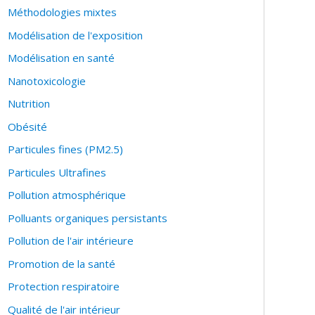
Méthodologies mixtes
es recherches est de fournir des données
ositions environnementales et pour orienter les
Modélisation de l'exposition
Modélisation en santé
resse suivante:
Nanotoxicologie
phy/public/
Nutrition
**********************************
Obésité
ation impacts of varying environmental exposures
Particules fines (PM2.5)
Particules Ultrafines
exposure of large populations (i.e. statistical,
Pollution atmosphérique
one and ambient fine particles, and to environmental
Polluants organiques persistants
of Québec (Canada). She has been on the board of
Pollution de l'air intérieure
rban Environmental Health Research Consortium
Promotion de la santé
Protection respiratoire
g government health and survey data. She led the
horts in Quebec (Canada) using linked
Qualité de l'air intérieur