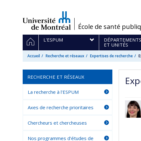
Passer
au
contenu
/
École de santé publi
Navigation
ACCUEIL
L'ESPUM
DÉPARTEMENT
principale
ET UNITÉS
Accueil
Recherche et réseaux
Expertises de recherche
E
RECHERCHE ET RÉSEAUX
Expe
La recherche à l'ESPUM
Axes de recherche prioritaires
Chercheurs et chercheuses
Nos programmes d'études de