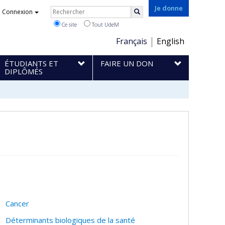
Rechercher
Je donne
Connexion
Rechercher
Ce site
Tout UdeM
Choix
Français
English
de
ÉTUDIANTS ET
FAIRE UN DON
la
DIPLÔMÉS
langue
Cancer
Déterminants biologiques de la santé