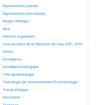
nvironmental exposures (a birth cohort to study
Rayonnement ionisant
mune rheumatic diseases, a recent cohort on
Rayonnement non ionisant
Risque chimique
sing health impacts of varying transportation,
Silice
provide evidence for the mitigation of the health
ection programs.
Solvants organiques
Sous-produits de la chloration de l'eau (SPC, SPD)
Stress
phy/public/
Surveillance
Surveillance biologique
Télé-épidémiologie
Toxicologie de l'environnement/Écotoxicologie
Travail d'équipe
Vaccination
Zoonoses