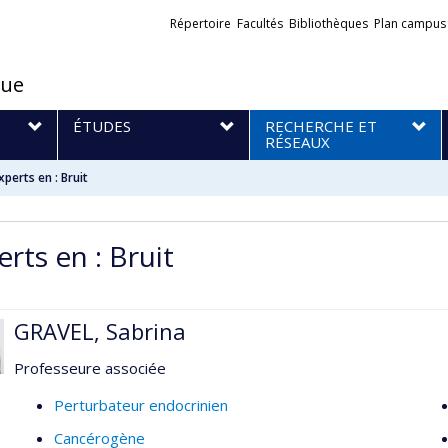
Liens
Répertoire
Facultés
Bibliothèques
Plan campus
externes
que
S
ÉTUDES
RECHERCHE ET
RÉSEAUX
xperts en : Bruit
rts en : Bruit
GRAVEL, Sabrina
Professeure associée
Perturbateur endocrinien
Cancérogène