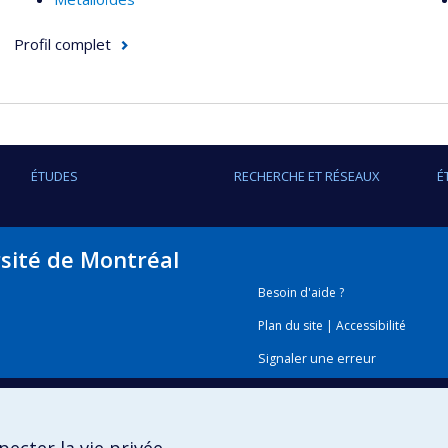
Profil complet
ÉTUDES
RECHERCHE ET RÉSEAUX
É
rsité de Montréal
Besoin d'aide ?
Plan du site
|
Accessibilité
Signaler une erreur
Boîte à outils