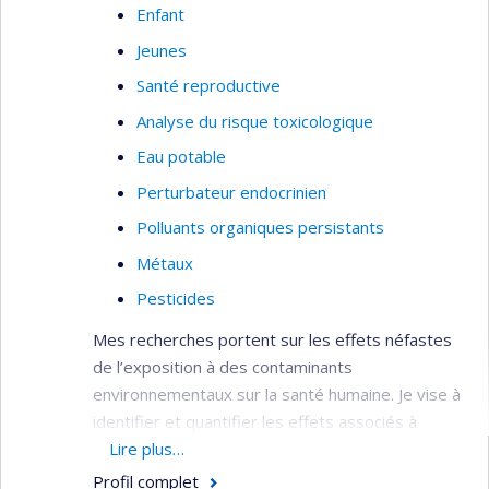
Enfant
Jeunes
Santé reproductive
Analyse du risque toxicologique
Eau potable
Perturbateur endocrinien
Polluants organiques persistants
Métaux
Pesticides
Mes recherches portent sur les effets néfastes
de l’exposition à des contaminants
environnementaux sur la santé humaine. Je vise à
identifier et quantifier les effets associés à
l’exposition aux substances toxiques sur la santé
Lire plus…
des populations. Au moyen d’études
Profil complet