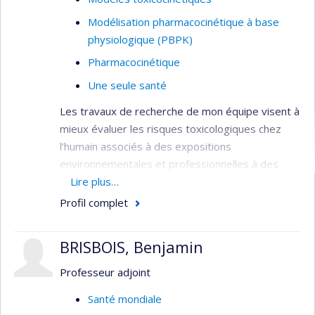
Modélisation pharmacocinétique à base
physiologique (PBPK)
Pharmacocinétique
Une seule santé
Les travaux de recherche de mon équipe visent à
mieux évaluer les risques toxicologiques chez
l’humain associés à des expositions
environnementales et professionnelles à des
produits chimiques par l’utilisation de la
Lire plus…
biosurveillance et de la modélisation
Profil complet
toxicocinétique. Nos activités impliquent le
développement de méthodes analytiques pour la
BRISBOIS, Benjamin
quantification de faibles niveaux de biomarqueurs
de l’exposition à certains polluants chimiques. Ces
Professeur adjoint
méthodes permettent d’étudier le
Santé mondiale
comportement cinétique de ces substances dans