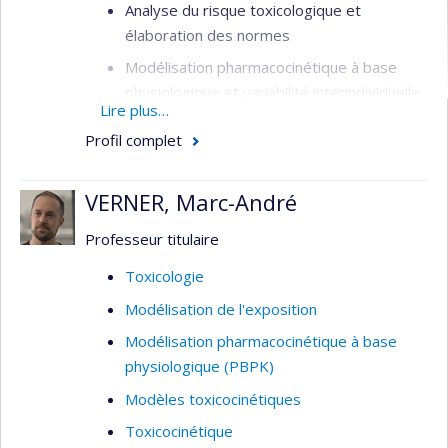
Analyse du risque toxicologique et
élaboration des normes
Modélisation pharmacocinétique à base
physiologique et variabilité interindividuelle
Lire plus…
Contaminants de l’eau potable et des
Profil complet
aliments
Évaluation de l’exposition aux pesticides et
VERNER, Marc-André
des risques sanitaires associés
Professeur titulaire
Toxicologie
Modélisation de l'exposition
Modélisation pharmacocinétique à base
physiologique (PBPK)
Modèles toxicocinétiques
Toxicocinétique