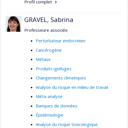
Profil complet
Études sur les modes d’action des
contaminants et des solvants
GRAVEL, Sabrina
Toxicologie des nanoparticules
(nanotoxicologie et nanosécurité)
Professeure associée
Perturbateur endocrinien
Cancérogène
Métaux
Produits ignifuges
Changements climatiques
Analyse du risque en milieu de travail
Méta-analyse
Banques de données
Épidémiologie
Analyse du risque toxicologique