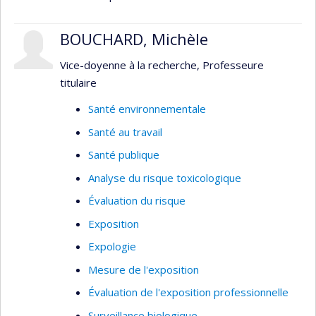
épidémiologiques j'examine de quelle façon ces
contaminants peuvent avoir un effet néfaste sur
BOUCHARD, Michèle
la santé, notamment, le système nerveux et les
systèmes endocriniens. Mes travaux ont aidé à la
Vice-doyenne à la recherche, Professeure
compréhension des effets de plusieurs polluants,
titulaire
dont les pesticides, le manganèse et les BPC.
Santé environnementale
Santé au travail
Santé publique
Analyse du risque toxicologique
Évaluation du risque
Exposition
Expologie
Mesure de l'exposition
Évaluation de l'exposition professionnelle
Surveillance biologique