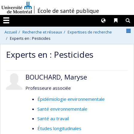
Passer
/
École de santé publique
au
contenu
Langues
Liens 
R
Menu
N
Accueil
Recherche et réseaux
Expertises de recherche
Experts en : Pesticides
Experts en : Pesticides
BOUCHARD, Maryse
Professeure associée
Épidémiologie environnementale
Santé environnementale
Santé au travail
Études longitudinales