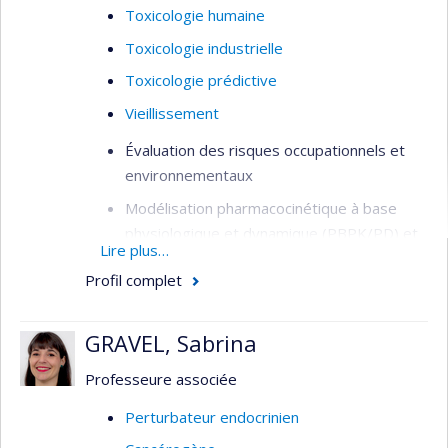
Toxicologie humaine
Toxicologie industrielle
Toxicologie prédictive
Vieillissement
Évaluation des risques occupationnels et
environnementaux
Modélisation pharmacocinétique à base
physiologique et dynamique (PBPK/PD) et
Lire plus…
cellulaire
Profil complet
Études sur les modes d’action des
contaminants et des solvants
GRAVEL, Sabrina
Toxicologie des nanoparticules
(nanotoxicologie et nanosécurité)
Professeure associée
Perturbateur endocrinien