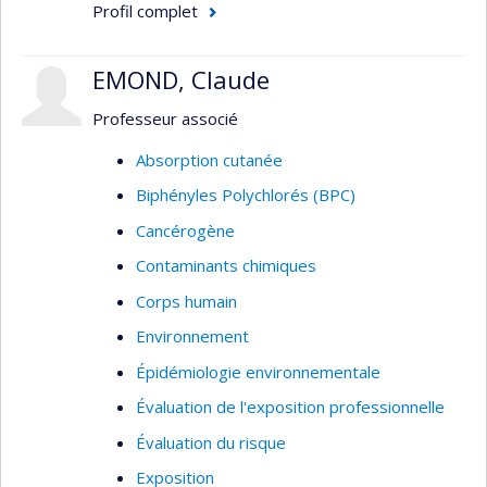
Profil complet
ultrafines
Modélisation mathématique des
EMOND, Claude
concentrations de contaminants en milieu
de travail
Professeur associé
Surveillance biologique
Absorption cutanée
Thèmes : Hygiène du travail, santé et sécurité,
Biphényles Polychlorés (BPC)
évaluation des expositions professionnelles
Cancérogène
Contaminants chimiques
Corps humain
Environnement
Épidémiologie environnementale
Évaluation de l'exposition professionnelle
Évaluation du risque
Exposition