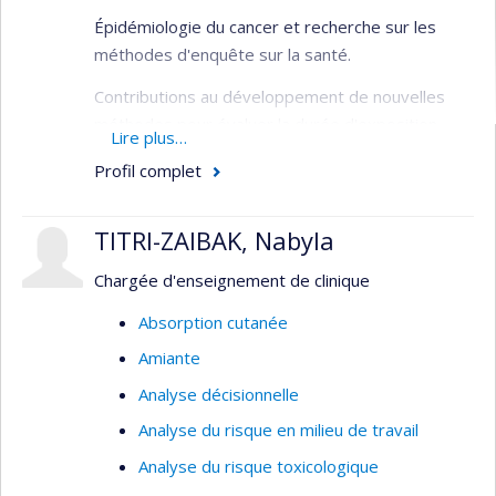
Épidémiologie du cancer et recherche sur les
méthodes d'enquête sur la santé.
Contributions au développement de nouvelles
méthodes pour évaluer la durée d'exposition
Lire plus…
pour découvrir les causes du cancer dans
Profil complet
l'environnement et le milieu de travail, des
grandes études cas-contrôle au niveau de la
population sur les expositions industrielles.
TITRI-ZAIBAK, Nabyla
Contribution méthodologique pour le calcul des
Chargée d'enseignement de clinique
cancers du poumon attribuables au tabagisme
Absorption cutanée
lors de recours collectifs intentés par des
Amiante
victimes du tabac.
Analyse décisionnelle
Analyse du risque en milieu de travail
Analyse du risque toxicologique