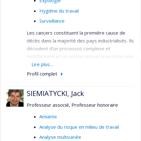
Expologie
Hygiène du travail
Surveillance
Les cancers constituent la première cause de
décès dans la majorité des pays industrialisés. Ils
découlent d’un processus complexe et
multifactoriel et on estime qu’une proportion non
négligeable d’entre eux pourrait être reliée à des
Lire plus…
expositions environnementales associées au
Profil complet
travail et à l’environnement général. Mes intérêts
portent principalement sur les expositions
SIEMIATYCKI, Jack
professionnelles associées au cancer du sein et
sur les risques découlant d’expositions
Professeur associé, Professeur honoraire
professionnelles à des cancérogènes,
Amiante
particulièrement chez les travailleurs de
Analyse du risque en milieu de travail
l’aluminium et chez les travailleurs exposés aux
fibres d’amiante. L’utilisation des bases de
Analyse multivariée