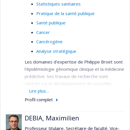
Statistiques sanitaires
Pratique de la santé publique
Santé publique
Cancer
Cancérogène
Analyse stratégique
Les domaines d’expertise de Philippe Broët sont
l’épidémiologie génomique clinique et la médecine
prédictive. Ses travaux de recherche sont
centrés sur le développement de nouvelles
stratégies d’analyse adaptées aux études de
Lire plus…
génomique dans les maladies multifactorielles.
Profil complet
Les projets réalisés associent une double
composante méthodologique et de transfert en
DEBIA, Maximilien
clinique. Il enseigne également à l’Université
Paris-Sud/Paris-Saclay.
Professeur titulaire, Secrétaire de faculté, Vice-