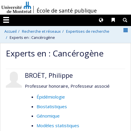
Passer
/
École de santé publique
au
contenu
Langues
Liens 
R
Menu
N
Accueil
Recherche et réseaux
Expertises de recherche
Experts en : Cancérogène
Experts en : Cancérogène
BROËT, Philippe
Professeur honoraire, Professeur associé
Épidémiologie
Biostatistiques
Génomique
Modèles statistiques