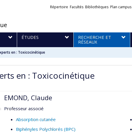
Liens
Répertoire
Facultés
Bibliothèques
Plan campus
externes
que
S
ÉTUDES
RECHERCHE ET
RÉSEAUX
xperts en : Toxicocinétique
erts en : Toxicocinétique
EMOND, Claude
Professeur associé
Absorption cutanée
Biphényles Polychlorés (BPC)