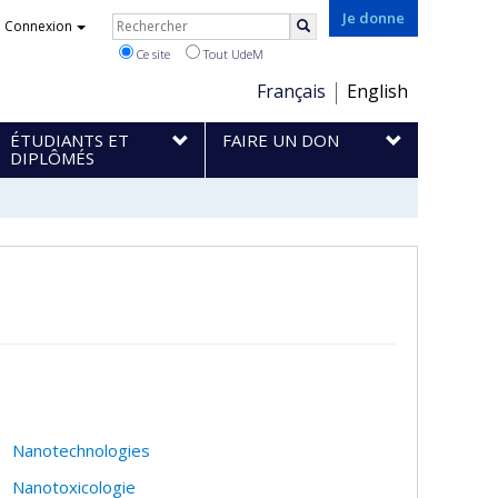
Rechercher
Je donne
Connexion
Rechercher
Ce site
Tout UdeM
Choix
Français
English
de
ÉTUDIANTS ET
FAIRE UN DON
la
DIPLÔMÉS
langue
Nanotechnologies
Nanotoxicologie