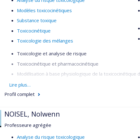
Analyse du risque toxicologique
Modèles toxicocinétiques
Substance toxique
Toxicocinétique
Toxicologie des mélanges
Toxicologie et analyse de risque
Toxicocinétique et pharmacocinétique
Modélisation à base physiologique de la toxicocinétique
Interactions entre xénobiotiques dans les mélanges
Lire plus…
Profil complet
Extrapolations in vitro-in vivo en toxicocinétique
distribution
NOISEL, Nolwenn
clairance
excrétion
Professeure agrégée
interactions
Analyse du risque toxicologique