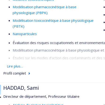
Modélisation pharmacocinétique à base
physiologique (PBPK)
Modélisation toxicocinétique à base physiologique
(PBTK)
Nanoparticules
Évaluation des risques occupationnels et environnement
Modélisation pharmacocinétique à base physiologique et
Études sur les modes d’action des contaminants et des 
Toxicologie des nanoparticules (nanotoxicologie et nanos
Lire plus…
Profil complet
HADDAD, Sami
Directeur de département, Professeur titulaire