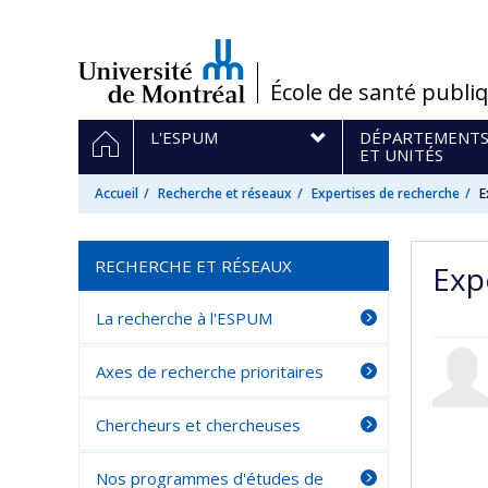
Passer
au
contenu
/
École de santé publi
Navigation
ACCUEIL
L'ESPUM
DÉPARTEMENT
principale
ET UNITÉS
Accueil
Recherche et réseaux
Expertises de recherche
E
RECHERCHE ET RÉSEAUX
Exp
La recherche à l'ESPUM
Axes de recherche prioritaires
Chercheurs et chercheuses
Nos programmes d'études de