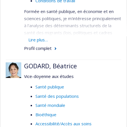
Conditions de travail
Formée en santé publique, en économie et en
sciences politiques, je m'intéresse principalement
à l'analyse des déterninants structurels de la
santé des migrants (lois, politiques et cadres
réglementaires, normes) qui façonnent les
Lire plus…
déterminants intermédiaires de la santé
Profil complet
(conditions de travail et de logement, accès aux
soins et services, etc.).
GODARD, Béatrice
Mes projets actuels évaluent 1) l'expérience des
Vice-doyenne aux études
soins et services des personnes au statut
migratoire précaire, et 2) l’émergence et la mise
Santé publique
en oeuvre d’initiatives intersectorielles et de
Santé des populations
formations aux professionnels de santé pour
Santé mondiale
améliorer les réponses aux besoins diversifiés
des populations migrantes mal desservies, au
Bioéthique
Canada et en Europe. Je mobilise les approches
Accessibilité/Accès aux soins