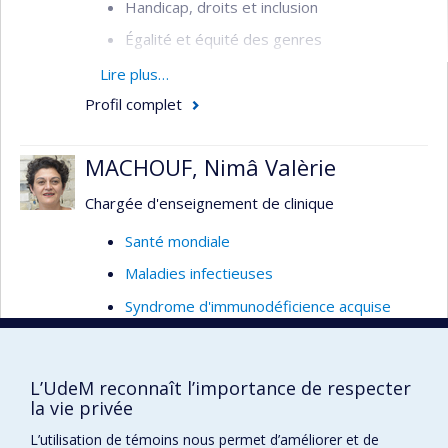
Handicap, droits et inclusion
Égalité et équité des genres
Intersectionnalité
Lire plus…
Profil complet
Analyse intersectionnelle des politiques
publiques
MACHOUF, Nimâ Valèrie
Équité et justice sociale
Santé sexuelle et reproductive
Chargée d'enseignement de clinique
VIH/sida
Santé mondiale
Violences sexuelles
Maladies infectieuses
Accès et utilisation des services de santé
Syndrome d'immunodéficience acquise
Systèmes de santé
(SIDA)
Santé des populations vulnérables et
Infections en émergence
marginalisées
L’UdeM reconnaît l’importance de respecter
Prévention et contrôle des infections dans
la vie privée
Gouvernance mondiale de la santé relative
la population
à la COVID-19
L’utilisation de témoins nous permet d’améliorer et de