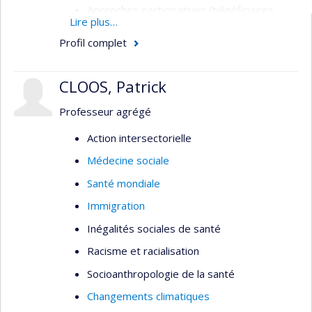
Approches participatives (bénéficiaires,
Lire plus…
intervenant.es, gestionnaires, citoyens) en
Profil complet
évaluation de programmes et
d’interventions (santé et services sociaux,
développement communautaire)
CLOOS, Patrick
Étude de besoins de santé et de bien-être
Professeur agrégé
de personnes marginalisées, situations
d’itinérances
Action intersectorielle
Analyse de politiques publiques;
Médecine sociale
gouvernance ancrée dans des données
Santé mondiale
probantes
Immigration
Sciences sociales de la santé, anthropologie
Inégalités sociales de santé
médicale, santé publique
Racisme et racialisation
Réalités autochtones urbaines
Socioanthropologie de la santé
Changements climatiques