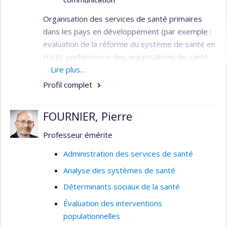
Organisation des services de santé primaires
dans les pays en développement (par exemple :
évaluation de la réforme du système de santé en
Haïti); performance des organisations de santé
(par exemple : évaluation de la performance des
Lire plus…
hôpitaux et des agences d’évaluation des
Profil complet
technologies de la santé); organisation des
services de santé mentale (par exemple :
FOURNIER, Pierre
évaluation de la gestion par programmes
clientèles en milieu psychiatrique, prévention du
Professeur émérite
suicide chez les jeunes); organisation des
Administration des services de santé
services d'urgence (par exemple : évaluation du
Analyse des systèmes de santé
traitement des appels aux services d’urgence,
gestion des flottes ambulancières); traitement
Déterminants sociaux de la santé
de l’information clinique et administrative (par
Évaluation des interventions
exemple : analyse de la décision médicale,
populationnelles
télémédecine, systèmes d’information en santé).