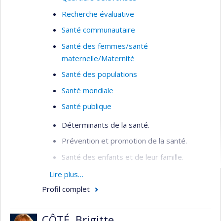
déterminants de la santé/accès aux soins des
Recherche évaluative
personnes migrantes sans assurance médicale,
Montréal; les obstacles liés à l'installation des
Santé communautaire
réfugiés et demandeurs d'asile au Québec; et sur
Santé des femmes/santé
la résilience des systèmes de santé et des
maternelle/Maternité
migrations dans un contexte de changement
Santé des populations
climatique (Haïti/Bangladesh/Antilles).
Santé mondiale
Santé publique
Déterminants de la santé.
Prévention et promotion de la santé.
Santé des enfants et de leur famille.
Inégalités sociales de santé.
Lire plus…
Profil complet
Organisation de la santé publique.
Santé mondiale.
CÔTÉ, Brigitte