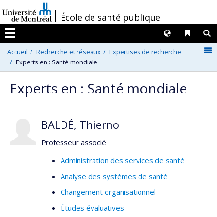
Passer
/
École de santé publique
au
contenu
Langues
Liens 
R
Menu
N
Accueil
Recherche et réseaux
Expertises de recherche
Experts en : Santé mondiale
Experts en : Santé mondiale
BALDÉ, Thierno
Professeur associé
Administration des services de santé
Analyse des systèmes de santé
Changement organisationnel
Études évaluatives