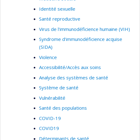
développement, la mise en œuvre et l'évaluation
Identité sexuelle
des interventions en santé, stratégies et actions
Santé reproductive
sanitaires.
Virus de l'immunodéficience humaine (VIH)
Il s’intéresse également à la traduction des
Syndrome d'immunodéficience acquise
résultats de recherche en politique ainsi qu’aux
(SIDA)
stratégies et actions pour la protection et la
promotion de la santé publique en Afrique.
Violence
Accessibilité/Accès aux soins
Analyse des systèmes de santé
Système de santé
Vulnérabilité
Santé des populations
COVID-19
COVID19
Déterminants de santé