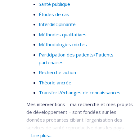
Santé publique
Études de cas
Interdisciplinarité
Méthodes qualitatives
Méthodologies mixtes
Participation des patients/Patients
partenaires
Recherche-action
Théorie ancrée
Transfert/échanges de connaissances
Mes interventions – ma recherche et mes projets
de développement – sont fondées sur les
données probantes ciblant l’organisation des
services de santé reproductive dans les pays
francophones en développement,
Lire plus…