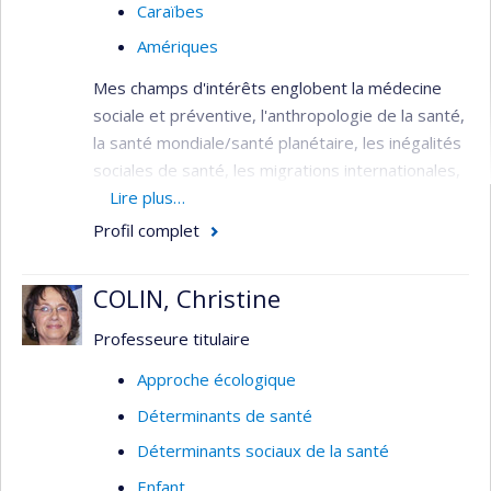
Caraïbes
Amériques
Mes champs d'intérêts englobent la médecine
sociale et préventive, l'anthropologie de la santé,
la santé mondiale/santé planétaire, les inégalités
sociales de santé, les migrations internationales,
le racisme, le changement climatique et les
Lire plus…
Caraïbes. Ceux-ci découlent tant de mes
Profil complet
expériences professionnelles que de ma
formation interdisciplinaire - médecine, santé
COLIN, Christine
publique et sciences humaines/sociales. Je
possède une expérience clinique (médecin
Professeure titulaire
hospitalier) et humanitaire (avec Médecins sans
Approche écologique
Frontières) dans des contextes très variés :
Déterminants de santé
centre urbain et catastrophe climatique
(Philippines), milieu rural (Lao), camp de
Déterminants sociaux de la santé
personnes réfugiées (Afghanistan) et dans des
Enfant