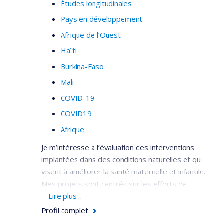
Études longitudinales
Pays en développement
Afrique de l’Ouest
Haïti
Burkina-Faso
Mali
COVID-19
COVID19
Afrique
Je m’intéresse à l’évaluation des interventions
implantées dans des conditions naturelles et qui
visent à améliorer la santé maternelle et infantile.
Mes projets sont centrés sur les efforts de
contrôle et d'élimination du paludisme (malaria),
Lire plus…
ainsi que sur les politiques pour améliorer la
Profil complet