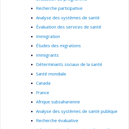
Déterminants de la santé; pays en
Recherche participative
développement; évaluation et organisation des
services de santé; ressources humaines.
Analyse des systèmes de santé
Évaluation des services de santé
Immigration
Études des migrations
Immigrants
Déterminants sociaux de la santé
Santé mondiale
Canada
France
Afrique subsaharienne
Analyse des systèmes de santé publique
Recherche évaluative