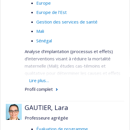
Europe
Europe de l’Est
Gestion des services de santé
Mali
Sénégal
Analyse d’implantation (processus et effets)
d’interventions visant à réduire la mortalité
maternelle (Mali); études cas-témoins et
qualitative pour déterminer les causes et effets
du délai à consulter les services de santé lors de
Lire plus…
complications obstétricales (Mali); essai contrôlé
Profil complet
randomisé pour la mesure de l’impact des
bonnes pratiques pour améliorer la qualité des
GAUTIER, Lara
soins obstétricaux sur la mortalité maternelle et
mesure de la satisfaction et motivation du
Professeure agrégée
personnel de santé (Sénégal et Mali).
Évaluation de programme