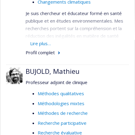
Changements climatiques
Je suis chercheur et éducateur formé en santé
publique et en études environnementales. Mes
recherches portent sur la compréhension et la
réduction des inégalités en matière de santé
provenant des structures sociales et
Lire plus…
environnementales mondiales, en partenariat
Profil complet
avec les communautés touchées. Les domaines
d'intérêt à ce jour comprennent les impacts de
BUJOLD, Mathieu
l'agro-industrie bananière sur la santé au travail
et l'environnement et les impacts sur la santé de
Professeur adjoint de clinique
l'extraction des ressources. J'étudie également la
Méthodes qualitatives
production sociale des connaissances en santé
Méthodologies mixtes
publique et les influences des entreprises sur la
santé et la recherche en santé. J'utilise des
Méthodes de recherche
méthodes mixtes comprenant l'ethnographie,
Recherche participative
l'analyse du discours, les synthèses de
Recherche évaluative
connaissances et les approches participatives.