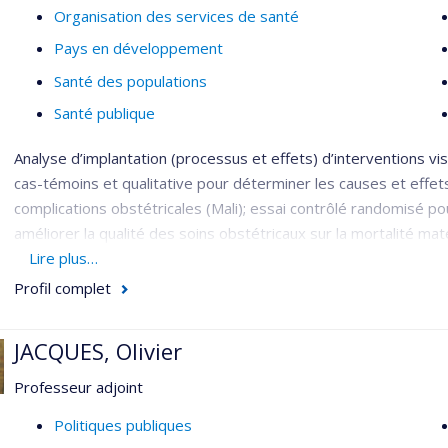
Organisation des services de santé
Pays en développement
Santé des populations
Santé publique
Analyse d’implantation (processus et effets) d’interventions vis
cas-témoins et qualitative pour déterminer les causes et effets
complications obstétricales (Mali); essai contrôlé randomisé p
améliorer la qualité des soins obstétricaux sur la mortalité mat
du personnel de santé (Sénégal et Mali). Déterminants de la s
Lire plus…
organisation des services de santé; ressources humaines.
Profil complet
JACQUES, Olivier
Professeur adjoint
Politiques publiques