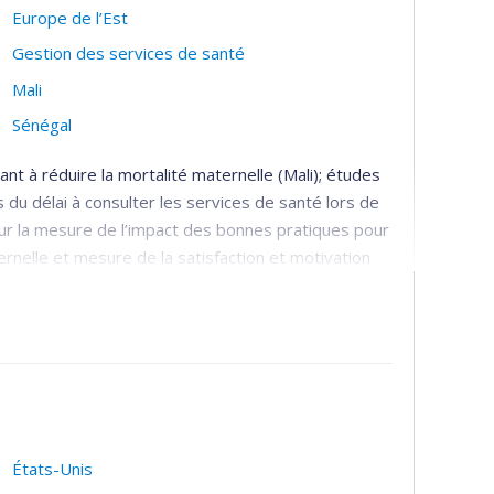
Europe de l’Est
Gestion des services de santé
Mali
Sénégal
ant à réduire la mortalité maternelle (Mali); études
 du délai à consulter les services de santé lors de
our la mesure de l’impact des bonnes pratiques pour
ernelle et mesure de la satisfaction et motivation
anté; pays en développement; évaluation et
États-Unis