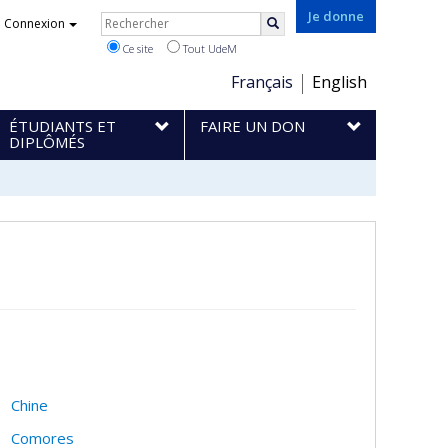
Rechercher
Je donne
Connexion
Rechercher
Ce site
Tout UdeM
Choix
Français
English
de
ÉTUDIANTS ET
FAIRE UN DON
la
DIPLÔMÉS
langue
Chine
Comores