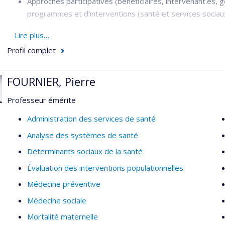
Approches participatives (bénéficiaires, intervenant.es, g
programmes et d’interventions (santé et services soci
Étude de besoins de santé et de bien-être de personnes m
Lire plus…
Analyse de politiques publiques; gouvernance ancrée d
Profil complet
Sciences sociales de la santé, anthropologie médicale, sa
FOURNIER, Pierre
Réalités autochtones urbaines
Professeur émérite
Administration des services de santé
Analyse des systèmes de santé
Déterminants sociaux de la santé
Évaluation des interventions populationnelles
Médecine préventive
Médecine sociale
Mortalité maternelle