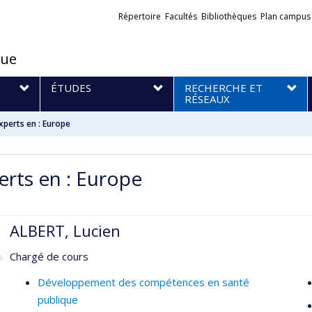
Liens
Répertoire
Facultés
Bibliothèques
Plan campus
externes
que
S
ÉTUDES
RECHERCHE ET
RÉSEAUX
xperts en : Europe
erts en : Europe
ALBERT, Lucien
Chargé de cours
Développement des compétences en santé
publique