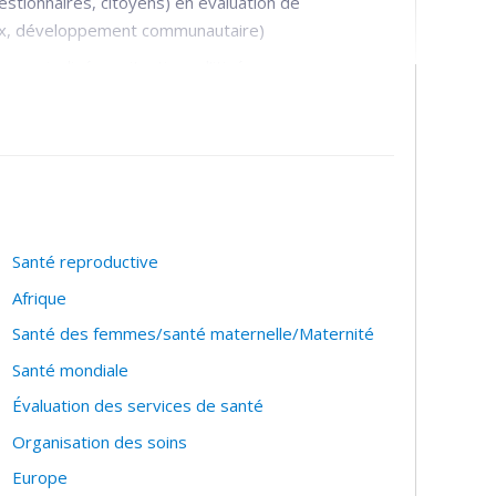
estionnaires, citoyens) en évaluation de
aux, développement communautaire)
arginalisées, situations d’itinérances
ans des données probantes
nté publique
Santé reproductive
Afrique
Santé des femmes/santé maternelle/Maternité
Santé mondiale
Évaluation des services de santé
Organisation des soins
Europe