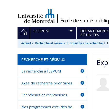
Passer
au
contenu
/
École de santé publi
Navigation
ACCUEIL
L'ESPUM
DÉPARTEMENT
principale
ET UNITÉS
Accueil
Recherche et réseaux
Expertises de recherche
E
RECHERCHE ET RÉSEAUX
Exp
La recherche à l'ESPUM
Axes de recherche prioritaires
Chercheurs et chercheuses
Nos programmes d'études de