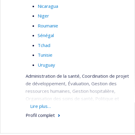
Nicaragua
Niger
Roumanie
Sénégal
Tchad
Tunisie
Uruguay
Administration de la santé, Coordination de projet
de développement, Évaluation, Gestion des
ressources humaines, Gestion hospitalière,
Organisation des soins de santé, Politique et
planification de la santé, Réhabilitation du
Lire plus…
système de santé (post crise), Soins de santé
Profil complet
(primaire, secondaire, tertiaire).