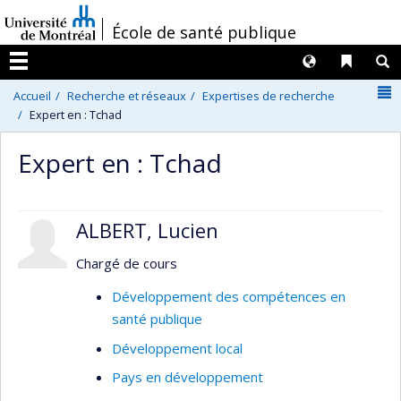
Passer
/
École de santé publique
au
contenu
Langues
Liens 
R
Menu
N
Accueil
Recherche et réseaux
Expertises de recherche
Expert en : Tchad
Expert en : Tchad
ALBERT, Lucien
Chargé de cours
Développement des compétences en
santé publique
Développement local
Pays en développement