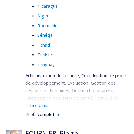
Nicaragua
Niger
Roumanie
Sénégal
Tchad
Tunisie
Uruguay
Administration de la santé, Coordination de projet
de développement, Évaluation, Gestion des
ressources humaines, Gestion hospitalière,
Organisation des soins de santé, Politique et
planification de la santé, Réhabilitation du
Lire plus…
système de santé (post crise), Soins de santé
Profil complet
(primaire, secondaire, tertiaire).
FOURNIER, Pierre