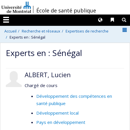
Passer
/
École de santé publique
au
contenu
Langues
Liens 
R
Menu
N
Accueil
Recherche et réseaux
Expertises de recherche
Experts en : Sénégal
Experts en : Sénégal
ALBERT, Lucien
Chargé de cours
Développement des compétences en
santé publique
Développement local
Pays en développement