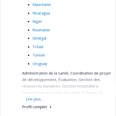
Mauritanie
Nicaragua
Niger
Roumanie
Sénégal
Tchad
Tunisie
Uruguay
Administration de la santé, Coordination de projet
de développement, Évaluation, Gestion des
ressources humaines, Gestion hospitalière,
Organisation des soins de santé, Politique et
planification de la santé, Réhabilitation du
Lire plus…
système de santé (post crise), Soins de santé
Profil complet
(primaire, secondaire, tertiaire).