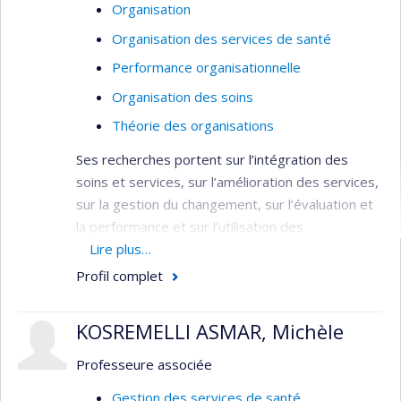
Organisation
Organisation des services de santé
Performance organisationnelle
Organisation des soins
Théorie des organisations
Ses recherches portent sur l’intégration des
soins et services, sur l’amélioration des services,
sur la gestion du changement, sur l’évaluation et
la performance et sur l’utilisation des
connaissances.
Lire plus…
Profil complet
Domaines : Médecine sociale et préventive
– Planification / Évaluation - Services de
KOSREMELLI ASMAR, Michèle
santé
Méthodologies : Évaluative –
Professeure associée
Organisationnelle
Gestion des services de santé