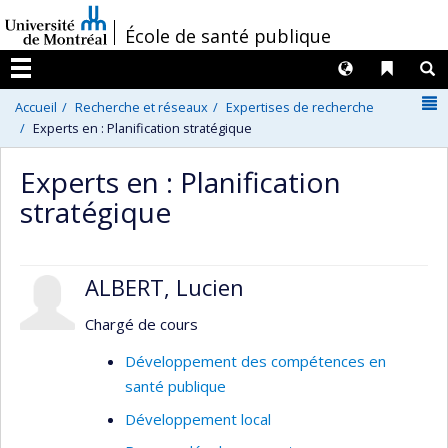
Passer
/
École de santé publique
au
contenu
Langues
Liens 
R
Menu
N
Accueil
Recherche et réseaux
Expertises de recherche
Experts en : Planification stratégique
Experts en : Planification
stratégique
ALBERT, Lucien
Chargé de cours
Développement des compétences en
santé publique
Développement local