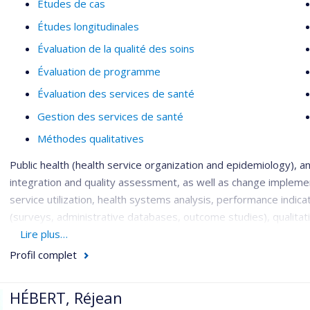
Études de cas
Études longitudinales
Évaluation de la qualité des soins
Évaluation de programme
Évaluation des services de santé
Gestion des services de santé
Méthodes qualitatives
Public health (health service organization and epidemiology), an
integration and quality assessment, as well as change impleme
service utilization, health systems analysis, performance indic
(surveys, administrative databases, outcome studies), qualitat
mixed-method investigations, all involving close partnerships w
Lire plus…
groups: patients with both serious and common mental disorde
Profil complet
disorders; vulnerable populations such as the homeless; and hea
psychiatrists, multidisciplinary teams), managers and decision
HÉBERT, Réjean