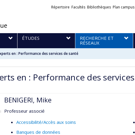
Liens
Répertoire
Facultés
Bibliothèques
Plan campus
externes
que
S
ÉTUDES
RECHERCHE ET
RÉSEAUX
xperts en : Performance des services de santé
erts en : Performance des services
BENIGERI, Mike
Professeur associé
Accessibilité/Accès aux soins
Banques de données