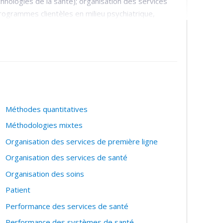
nologies de la santé); organisation des services
rogrammes clientèles en milieu psychiatrique,
es d'urgence (par exemple : évaluation du
tes ambulancières); traitement de l’information
on médicale, télémédecine, systèmes d’information en
Méthodes quantitatives
Méthodologies mixtes
Organisation des services de première ligne
Organisation des services de santé
Organisation des soins
Patient
Performance des services de santé
Performance des systèmes de santé