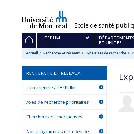
Passer
au
contenu
/
École de santé publi
Navigation
ACCUEIL
L'ESPUM
DÉPARTEMENT
principale
ET UNITÉS
Accueil
Recherche et réseaux
Expertises de recherche
E
RECHERCHE ET RÉSEAUX
Exp
La recherche à l'ESPUM
Axes de recherche prioritaires
Chercheurs et chercheuses
Nos programmes d'études de