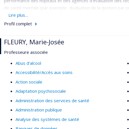
performance des hôpitaux et des agences d’évaluation des tech
de santé mentale (par exemple : évaluation de la gestion par p
prévention du suicide chez les jeunes); organisation des servic
Lire plus…
traitement des appels aux services d’urgence, gestion des flot
Profil complet
clinique et administrative (par exemple : analyse de la décisi
santé).
FLEURY, Marie-Josée
Professeure associée
Abus d'alcool
Accessibilité/Accès aux soins
Action sociale
Adaptation psychosociale
Administration des services de santé
Administration publique
Analyse des systèmes de santé
Banques de données