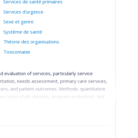
Services de santé primaires
Services d'urgence
Sexe et genre
Système de santé
Théorie des organisations
Toxicomanie
d evaluation of services, particularly service
ntation, needs assessment, primary care services,
ators, and patient outcomes. Methods: quantitative
ive (case study designs, program evaluation), and
ith clinicians and decision-makers. Main target
rs, substance use disorders and co-occurring
lth care practitioners (general practitioners,
-makers.