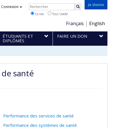
Rechercher
Je donne
Connexion
Rechercher
Ce site
Tout UdeM
Choix
Français
English
de
ÉTUDIANTS ET
FAIRE UN DON
la
DIPLÔMÉS
langue
 de santé
Performance des services de santé
Performance des systèmes de santé