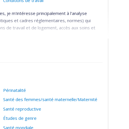
Conditions de travail
dicators, and patient outcomes
s, je m'intéresse principalement à l'analyse
litiques et cadres réglementaires, normes) qui
ons de travail et de logement, accès aux soins et
ices des personnes au statut migratoire précaire,
rielles et de formations aux professionnels de santé
ations migrantes mal desservies, au Canada et en
sur les besoins des usagers dans mes recherches.
Périnatalité
Santé des femmes/santé maternelle/Maternité
Santé reproductive
Études de genre
Santé mondiale