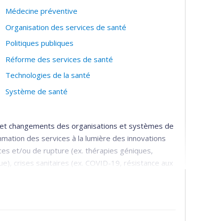
Médecine préventive
Organisation des services de santé
Politiques publiques
Réforme des services de santé
Technologies de la santé
Système de santé
s et changements des organisations et systèmes de
mmation des services à la lumière des innovations
ces et/ou de rupture (ex. thérapies géniques,
que), crises sanitaires (ex. COVID-19, résistance aux
complexes (ex. gouvernance, institutionnalisation,
tres) : implantation, conditions d'adoption et de