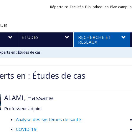
Liens
Répertoire
Facultés
Bibliothèques
Plan campus
externes
que
S
ÉTUDES
RECHERCHE ET
RÉSEAUX
xperts en : Études de cas
erts en : Études de cas
ALAMI, Hassane
Professeur adjoint
Analyse des systèmes de santé
COVID-19