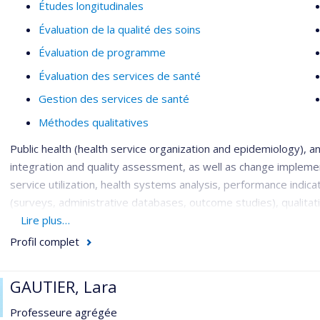
Études longitudinales
Évaluation de la qualité des soins
Évaluation de programme
Évaluation des services de santé
Gestion des services de santé
Méthodes qualitatives
Public health (health service organization and epidemiology), an
integration and quality assessment, as well as change impleme
service utilization, health systems analysis, performance indic
(surveys, administrative databases, outcome studies), qualitat
mixed-method investigations, all involving close partnerships w
Lire plus…
groups: patients with both serious and common mental disorde
Profil complet
disorders; vulnerable populations such as the homeless; and hea
psychiatrists, multidisciplinary teams), managers and decision
GAUTIER, Lara
Summary of my research program and its impact, especially in 
Professeure agrégée
research program is to contribute to knowledge on strategies f