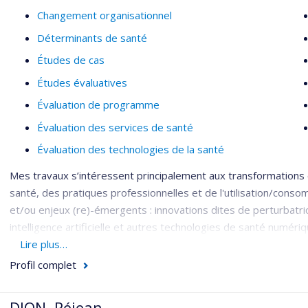
Changement organisationnel
Déterminants de santé
Études de cas
Études évaluatives
Évaluation de programme
Évaluation des services de santé
Évaluation des technologies de la santé
Mes travaux s’intéressent principalement aux transformation
santé, des pratiques professionnelles et de l'utilisation/conso
et/ou enjeux (re)-émergents : innovations dites de perturbatri
intelligence artificielle et autres technologies de santé numéri
antimicrobiens, transition écologique).
Lire plus…
Profil complet
J’œuvre dans l’évaluation stratégique des projets innovants et 
dynamiques d’acteurs, enjeux de pouvoir, financement, entre au
succès, pérennité et mise à l’échelle.
DION, Réjean