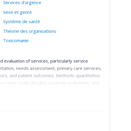
Services d'urgence
Sexe et genre
Système de santé
Théorie des organisations
Toxicomanie
d evaluation of services, particularly service
ntation, needs assessment, primary care services,
ators, and patient outcomes. Methods: quantitative
ive (case study designs, program evaluation), and
ith clinicians and decision-makers. Main target
rs, substance use disorders and co-occurring
lth care practitioners (general practitioners,
-makers.
the last five years
: The overall objective of my
or optimizing organization of the mental health