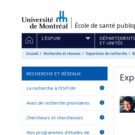
Passer
au
contenu
/
École de santé publi
Navigation
ACCUEIL
L'ESPUM
DÉPARTEMENT
principale
ET UNITÉS
Accueil
Recherche et réseaux
Expertises de recherche
E
RECHERCHE ET RÉSEAUX
Exp
La recherche à l'ESPUM
Axes de recherche prioritaires
Chercheurs et chercheuses
Nos programmes d'études de