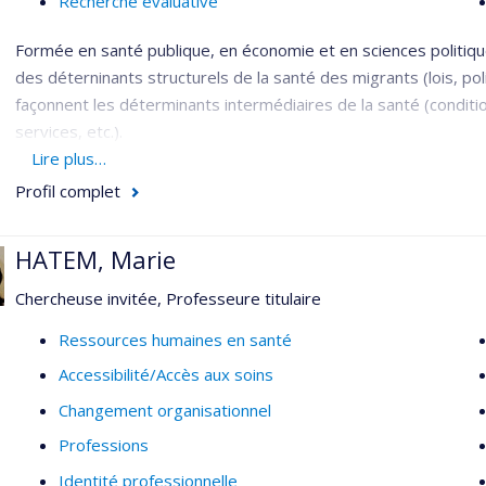
Recherche évaluative
service utilization, healthcare system analysis, performance in
Formée en santé publique, en économie et en sciences politique
des déterninants structurels de la santé des migrants (lois, po
façonnent les déterminants intermédiaires de la santé (conditi
services, etc.).
Lire plus…
Mes projets actuels évaluent 1) l'expérience des soins et serv
Profil complet
et 2) l’émergence et la mise en oeuvre d’initiatives intersecto
pour améliorer les réponses aux besoins diversifiés des popul
Europe. Je mobilise les approches participatives et centrées 
HATEM, Marie
Chercheuse invitée, Professeure titulaire
Ressources humaines en santé
Accessibilité/Accès aux soins
Changement organisationnel
Professions
Identité professionnelle