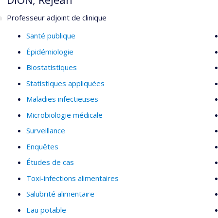
Professeur adjoint de clinique
Pour la liste complète de mes publications, voir mon Google Sc
user=cbCBtRYAAAAJ&hl=fr&oi=ao)
Santé publique
Épidémiologie
Biostatistiques
Statistiques appliquées
Maladies infectieuses
Microbiologie médicale
Surveillance
Enquêtes
Études de cas
Toxi-infections alimentaires
Salubrité alimentaire
Eau potable