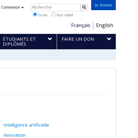
Rechercher
Je donne
Connexion
Rechercher
Ce site
Tout UdeM
Choix
Français
English
de
ÉTUDIANTS ET
FAIRE UN DON
la
DIPLÔMÉS
langue
Intelligence artificielle
Innovation