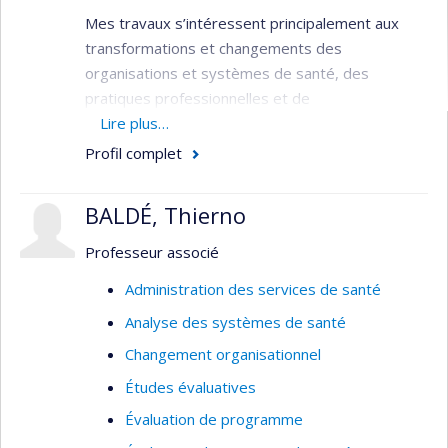
Mes travaux s’intéressent principalement aux
transformations et changements des
organisations et systèmes de santé, des
pratiques professionnelles et de
l'utilisation/consommation des services à la
Lire plus…
lumière des innovations et/ou enjeux (re)-
Profil complet
émergents : innovations dites de perturbatrices
et/ou de rupture (ex. thérapies géniques,
BALDÉ, Thierno
intelligence artificielle et autres technologies de
santé numérique), crises sanitaires (ex. COVID-
Professeur associé
19, résistance aux antimicrobiens, transition
Administration des services de santé
écologique).
Analyse des systèmes de santé
J’œuvre dans l’évaluation stratégique des projets
Changement organisationnel
innovants et complexes (ex. gouvernance,
institutionnalisation, dynamiques d’acteurs,
Études évaluatives
enjeux de pouvoir, financement, entre autres) :
Évaluation de programme
implantation, conditions d'adoption et de succès,