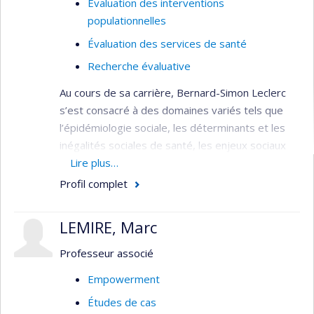
Évaluation des interventions
Il travaille actuellement au financement et à la
populationnelles
gestion des soins de longue durée,
particulièrement le soutien à domicile. Il se
Évaluation des services de santé
préoccupe du transfert de connaissances de la
Recherche évaluative
recherche vers l’organisation des services et des
Au cours de sa carrière, Bernard-Simon Leclerc
politiques publiques.
s’est consacré à des domaines variés tels que
l’épidémiologie sociale, les déterminants et les
inégalités sociales de santé, les enjeux sociaux
liés aux services de santé, ainsi que l’analyse des
Lire plus…
réseaux de relations sociales. Il a également
Profil complet
approfondi l’évaluation des pratiques, des
programmes et des interventions participatives
LEMIRE, Marc
et intersectorielles.
Professeur associé
Son intérêt s’est étendu à la recherche clinique et
épidémiologique sur les problématiques touchant
Empowerment
les personnes âgées vulnérables, ainsi qu’à
Études de cas
l’évaluation des services de santé, tant