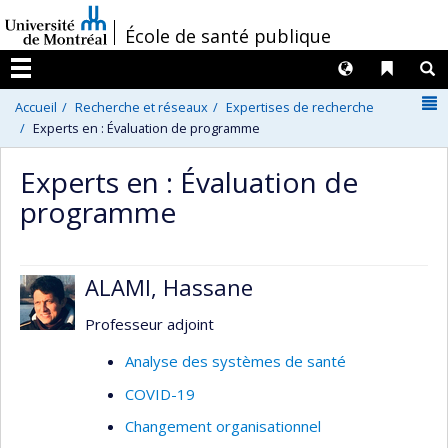
Passer
/
École de santé publique
au
contenu
Langues
Liens 
R
Menu
N
Accueil
Recherche et réseaux
Expertises de recherche
Experts en : Évaluation de programme
Experts en : Évaluation de
programme
ALAMI, Hassane
Professeur adjoint
Analyse des systèmes de santé
COVID-19
Changement organisationnel