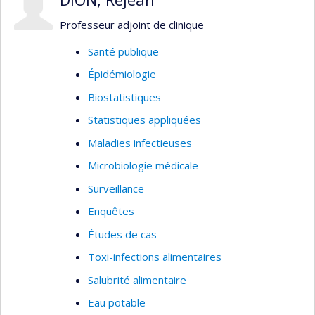
interventions ou travaux, notamment en
surveillance, en gestion des risques, en réduction
Professeur adjoint de clinique
des méfaits ou encore dans le domaine du
Santé publique
dépistage prénatal ou néo-natal.
Épidémiologie
Biostatistiques
Statistiques appliquées
Maladies infectieuses
Microbiologie médicale
Surveillance
Enquêtes
Études de cas
Toxi-infections alimentaires
Salubrité alimentaire
Eau potable