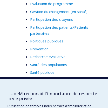
Évaluation de programme
hospitaliers que communautaires, qui leur sont
dédiés. Il a, par ailleurs, mené des recherches en
Gestion du changement (en santé)
nutrition en santé publique, portant notamment
Participation des citoyens
sur les femmes enceintes issues de milieux
Participation des patients/Patients
défavorisés.
partenaires
Ces dernières années, il a toutefois réduit ses
Politiques publiques
activités d’érudition, ayant accepté de nouvelles
Prévention
responsabilités académiques et administratives.
Recherche évaluative
Santé des populations
Santé publique
Transfert/échanges de connaissances
Analyse des systèmes de santé publique
L’UdeM reconnaît l’importance de respecter
Gouvernance, innovation et communication dans
la vie privée
les organisations et les systèmes. Transfert et
L’utilisation de témoins nous permet d’améliorer et de