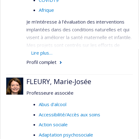
Afrique
Je m’intéresse à l’évaluation des interventions
implantées dans des conditions naturelles et qui
visent à améliorer la santé maternelle et infantile.
Mes projets sont centrés sur les efforts de
contrôle et d'élimination du paludisme (malaria),
Lire plus…
ainsi que sur les politiques pour améliorer la
Profil complet
couverture sanitaire universelle dans les pays à
faible revenu.
FLEURY, Marie-Josée
Professeure associée
Abus d'alcool
Accessibilité/Accès aux soins
Action sociale
Adaptation psychosociale