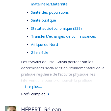
maternelle/Maternité
Santé des populations
Santé publique
Statut socioéconomique (SSE)
Transfert/échanges de connaissances
Afrique du Nord
21e siècle
Les travaux de Lise Gauvin portent sur les
déterminants sociaux et environnementaux de la
pratique régulière de l’activité physique, les
interventions pour promouvoir la pratique
régulière de l’activité physique au niveau
Lire plus…
populationnel et les déterminants sociaux des
Profil complet
comportements alimentaires déviants.
Méthodologiquement, ses travaux empruntent
HÉBERT, Réjean