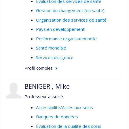
Évaluation des services de santé
pérennité et mise à l’échelle.
Gestion du changement (en santé)
Pour la liste complète de mes publications, voir
Organisation des services de santé
mon Google Scholar :
Pays en développement
https://scholar.google.fr/citations?
Performance organisationnelle
user=cbCBtRYAAAAJ&hl=fr&oi=ao)
Santé mondiale
Services d'urgence
Profil complet
BENIGERI, Mike
Professeur associé
Accessibilité/Accès aux soins
Banques de données
Évaluation de la qualité des soins