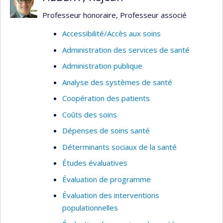
des méthodes quantitatives et épidémiologiques
novatrices incluant l’analyse multi-niveaux,
Professeur honoraire, Professeur associé
l’économétrie, l’observation sociale systématique
Accessibilité/Accès aux soins
et l’échantillonnage des expériences.
Administration des services de santé
Son équipe étudie comment les différentes
Administration publique
caractéristiques des quartiers peuvent influencer
les habitudes de vie, quels aspects des
Analyse des systèmes de santé
voisinages peuvent devenir des cibles
Coopération des patients
d’interventions de santé publique et comment
Coûts des soins
ces interventions de santé publique peuvent
Dépenses de soins santé
changer les voisinages pour le mieux.
Déterminants sociaux de la santé
Études évaluatives
Évaluation de programme
Évaluation des interventions
populationnelles