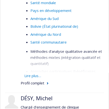
Santé mondiale
Pays en développement
Amérique du Sud
Bolivie (État plurinational de)
Amérique du Nord
Santé communautaire
Méthodes d’analyse qualitative avancée et
méthodes mixtes (intégration qualitatif et
quantitatif)
Approches participatives (bénéficiaires,
Lire plus…
intervenant.es, gestionnaires, citoyens) en
Profil complet
évaluation de programmes et
d’interventions (santé et services sociaux,
développement communautaire)
DÉSY, Michel
Étude de besoins de santé et de bien-être
Chargé d'enseignement de clinique