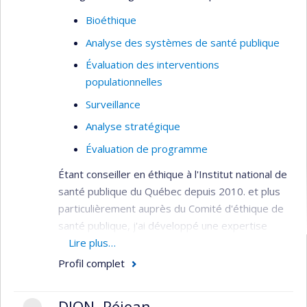
de personnes marginalisées, situations
d’itinérances
Bioéthique
Analyse de politiques publiques;
Analyse des systèmes de santé publique
gouvernance ancrée dans des données
Évaluation des interventions
probantes
populationnelles
Sciences sociales de la santé, anthropologie
Surveillance
médicale, santé publique
Analyse stratégique
Réalités autochtones urbaines
Évaluation de programme
Étant conseiller en éthique à l'Institut national de
santé publique du Québec depuis 2010. et plus
particulièrement auprès du Comité d'éthique de
santé publique, j'ai développé une expertise
large en éthique appliquée à un grand nombre de
Lire plus…
ses sous-domaines. L'objectif principale de mes
Profil complet
activités est d'intégrer la réflexion sur les
dimensions éthiques au sein même des diverses
DION, Réjean