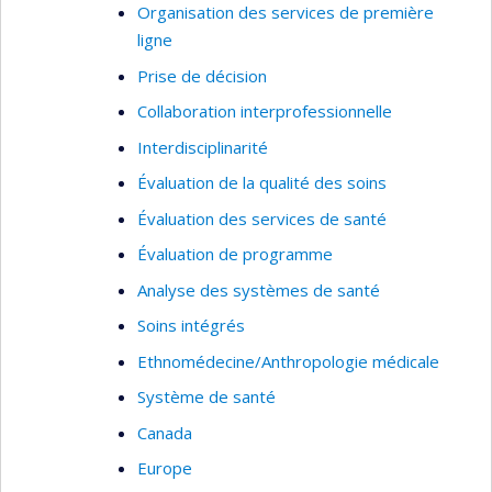
Organisation des services de première
Renforcer les structures et politiques
ligne
en évaluation :
En s’appuyant sur les
Prise de décision
travaux du deuxième axe, cet axe étudie
Collaboration interprofessionnelle
les stratégies pour renforcer l’utilisation et
la pérennisation des pratiques d’évaluation
Interdisciplinarité
dans les organisations de santé. Il explore
Évaluation de la qualité des soins
notamment le potentiel de l’intelligence
Évaluation des services de santé
artificielle comme outil facilitateur, tout en
considérant ses limites et implications
Évaluation de programme
éthiques.
Analyse des systèmes de santé
Soins intégrés
Ethnomédecine/Anthropologie médicale
Système de santé
Canada
Europe