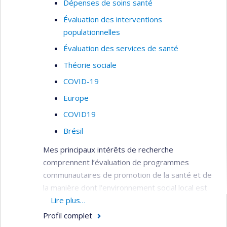
Dépenses de soins santé
Évaluation des interventions
populationnelles
Évaluation des services de santé
Théorie sociale
COVID-19
Europe
COVID19
Brésil
Mes principaux intérêts de recherche
comprennent l’évaluation de programmes
communautaires de promotion de la santé et de
la manière dont l’environnement social local est
propice à la santé. Je travaille et ai travaillé au
Lire plus…
sein de plusieurs groupes internationaux de
Profil complet
réflexion et d’écriture sur la promotion de la