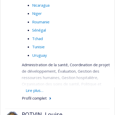
Nicaragua
Niger
Roumanie
Sénégal
Tchad
Tunisie
Uruguay
Administration de la santé, Coordination de projet
de développement, Évaluation, Gestion des
ressources humaines, Gestion hospitalière,
Organisation des soins de santé, Politique et
planification de la santé, Réhabilitation du
Lire plus…
système de santé (post crise), Soins de santé
Profil complet
(primaire, secondaire, tertiaire).
POTVIN, Louise