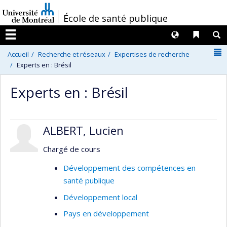
Passer
/
École de santé publique
au
contenu
Langues
Liens 
R
Menu
N
Accueil
Recherche et réseaux
Expertises de recherche
Experts en : Brésil
Experts en : Brésil
ALBERT, Lucien
Chargé de cours
Développement des compétences en
santé publique
Développement local
Pays en développement