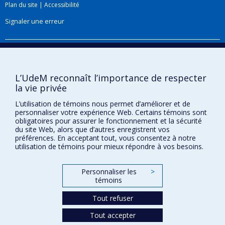
Plan du site
|
Accessibilité
Signaler une erreur
Boîte à outils
Téléchargez les logos de l'ESPUM
L’UdeM reconnaît l’importance de respecter
la vie privée
L’utilisation de témoins nous permet d’améliorer et de
personnaliser votre expérience Web. Certains témoins sont
obligatoires pour assurer le fonctionnement et la sécurité
du site Web, alors que d’autres enregistrent vos
préférences. En acceptant tout, vous consentez à notre
utilisation de témoins pour mieux répondre à vos besoins.
Personnaliser les
>
Confidentialité
témoins
Conditions d’utilisation
Tout refuser
Paramètres des témoins
Université de
Tout accepter
Montréal