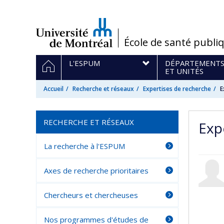
Passer
au
contenu
/
École de santé publi
Navigation
ACCUEIL
L'ESPUM
DÉPARTEMENT
principale
ET UNITÉS
Accueil
Recherche et réseaux
Expertises de recherche
E
RECHERCHE ET RÉSEAUX
Exp
La recherche à l'ESPUM
Axes de recherche prioritaires
Chercheurs et chercheuses
Nos programmes d'études de