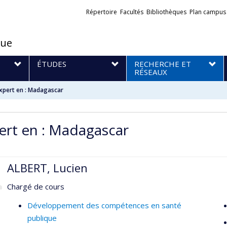
Liens
Répertoire
Facultés
Bibliothèques
Plan campus
externes
que
S
ÉTUDES
RECHERCHE ET
RÉSEAUX
xpert en : Madagascar
ert en : Madagascar
ALBERT, Lucien
Chargé de cours
Développement des compétences en santé
publique