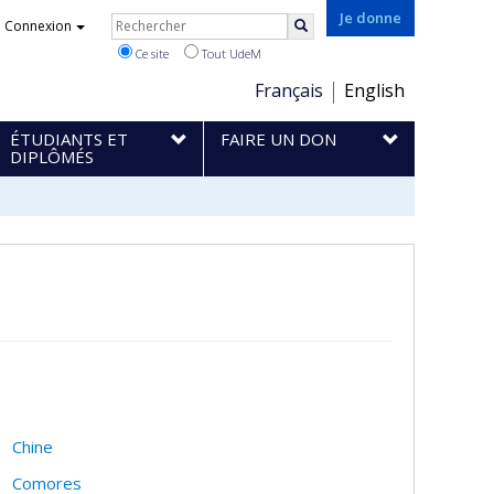
Rechercher
Je donne
Connexion
Rechercher
Ce site
Tout UdeM
Choix
Français
English
de
ÉTUDIANTS ET
FAIRE UN DON
la
DIPLÔMÉS
langue
Chine
Comores