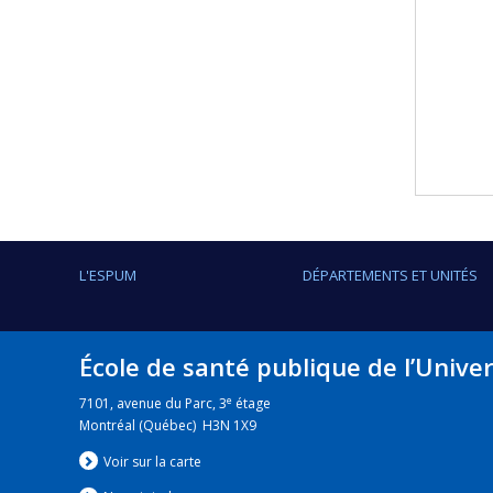
L'ESPUM
DÉPARTEMENTS ET UNITÉS
École de santé publique de l’Unive
e
7101, avenue du Parc, 3
étage
Montréal (Québec) H3N 1X9
Voir sur la carte