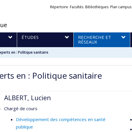
Liens
Répertoire
Facultés
Bibliothèques
Plan campus
externes
que
S
ÉTUDES
RECHERCHE ET
RÉSEAUX
xperts en : Politique sanitaire
rts en : Politique sanitaire
ALBERT, Lucien
Chargé de cours
Développement des compétences en santé
publique