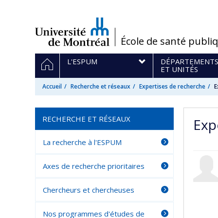
Passer
au
contenu
/
École de santé publi
Navigation
ACCUEIL
L'ESPUM
DÉPARTEMENT
principale
ET UNITÉS
Accueil
Recherche et réseaux
Expertises de recherche
E
RECHERCHE ET RÉSEAUX
Expe
La recherche à l'ESPUM
Axes de recherche prioritaires
Chercheurs et chercheuses
Nos programmes d'études de