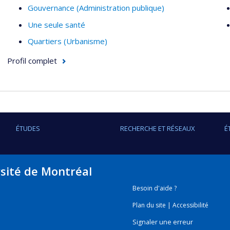
Gouvernance (Administration publique)
Une seule santé
Quartiers (Urbanisme)
Profil complet
ÉTUDES
RECHERCHE ET RÉSEAUX
É
rsité de Montréal
Besoin d'aide ?
Plan du site
|
Accessibilité
Signaler une erreur