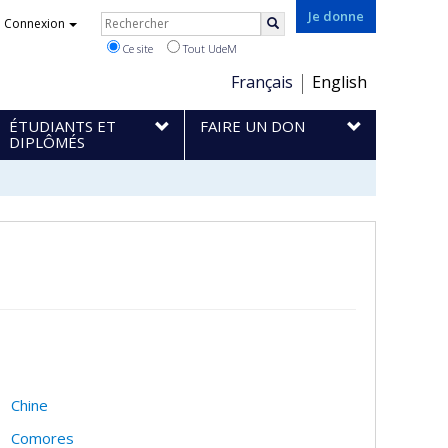
Rechercher
Je donne
Connexion
Rechercher
Ce site
Tout UdeM
Choix
Français
English
de
ÉTUDIANTS ET
FAIRE UN DON
la
DIPLÔMÉS
langue
Chine
Comores