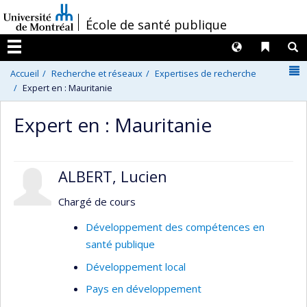
Passer
/
École de santé publique
au
contenu
Langues
Liens 
R
Menu
N
Accueil
Recherche et réseaux
Expertises de recherche
Expert en : Mauritanie
Expert en : Mauritanie
ALBERT, Lucien
Chargé de cours
Développement des compétences en
santé publique
Développement local
Pays en développement