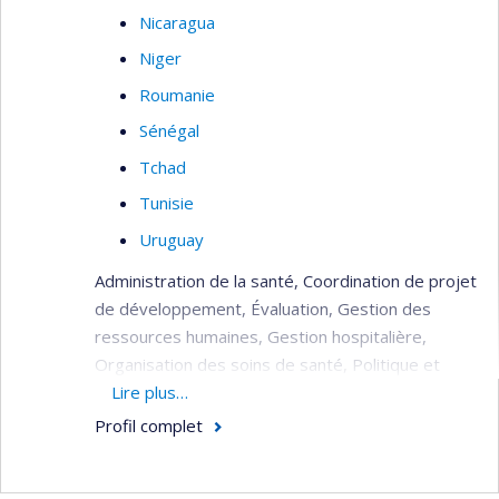
Nicaragua
Niger
Roumanie
Sénégal
Tchad
Tunisie
Uruguay
Administration de la santé, Coordination de projet
de développement, Évaluation, Gestion des
ressources humaines, Gestion hospitalière,
Organisation des soins de santé, Politique et
planification de la santé, Réhabilitation du
Lire plus…
système de santé (post crise), Soins de santé
Profil complet
(primaire, secondaire, tertiaire).