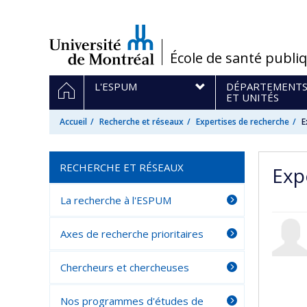
Passer
au
contenu
/
École de santé publi
Navigation
ACCUEIL
L'ESPUM
DÉPARTEMENT
principale
ET UNITÉS
Accueil
Recherche et réseaux
Expertises de recherche
E
RECHERCHE ET RÉSEAUX
Expe
La recherche à l'ESPUM
Axes de recherche prioritaires
Chercheurs et chercheuses
Nos programmes d'études de