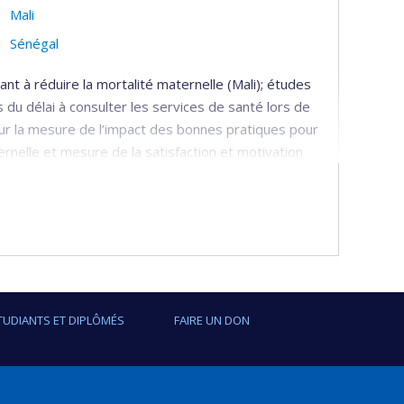
Mali
Sénégal
ant à réduire la mortalité maternelle (Mali); études
 du délai à consulter les services de santé lors de
our la mesure de l’impact des bonnes pratiques pour
ernelle et mesure de la satisfaction et motivation
anté; pays en développement; évaluation et
TUDIANTS ET DIPLÔMÉS
FAIRE UN DON