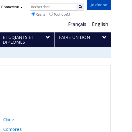
Rechercher
Je donne
Connexion
Rechercher
Ce site
Tout UdeM
Choix
Français
English
de
ÉTUDIANTS ET
FAIRE UN DON
la
DIPLÔMÉS
langue
Chine
Comores