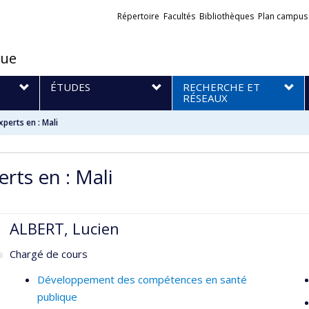
Liens
Répertoire
Facultés
Bibliothèques
Plan campus
externes
que
S
ÉTUDES
RECHERCHE ET
RÉSEAUX
xperts en : Mali
rts en : Mali
ALBERT, Lucien
Chargé de cours
Développement des compétences en santé
publique